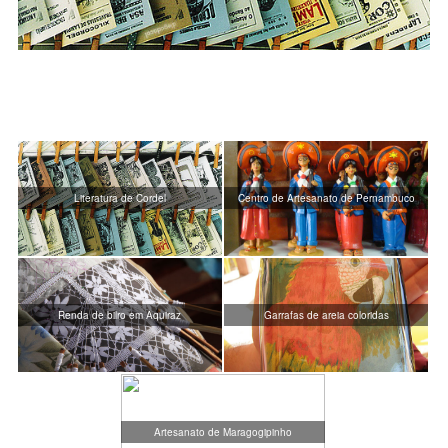
Literatura de Cordel
Centro de Artesanato de Pernambuco
Renda de bilro em Aquiraz
Garrafas de areia coloridas
Artesanato de Maragogipinho