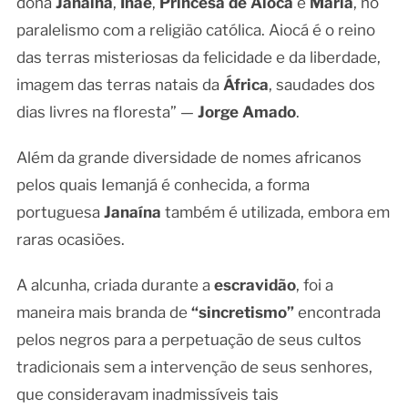
dona
Janaína
,
Inaê
,
Princesa de Aiocá
e
Maria
, no
paralelismo com a religião católica. Aiocá é o reino
das terras misteriosas da felicidade e da liberdade,
imagem das terras natais da
África
, saudades dos
dias livres na floresta” —
Jorge Amado
.
Além da grande diversidade de nomes africanos
pelos quais Iemanjá é conhecida, a forma
portuguesa
Janaína
também é utilizada, embora em
raras ocasiões.
A alcunha, criada durante a
escravidão
, foi a
maneira mais branda de
“sincretismo”
encontrada
pelos negros para a perpetuação de seus cultos
tradicionais sem a intervenção de seus senhores,
que consideravam inadmissíveis tais