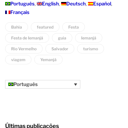
Português
English
Deutsch
Español
Français
Bahia
featured
Festa
Festa de Iemanjá
guia
Iemanjá
Rio Vermelho
Salvador
turismo
viagem
Yemanjá
Português
Últimas publicações