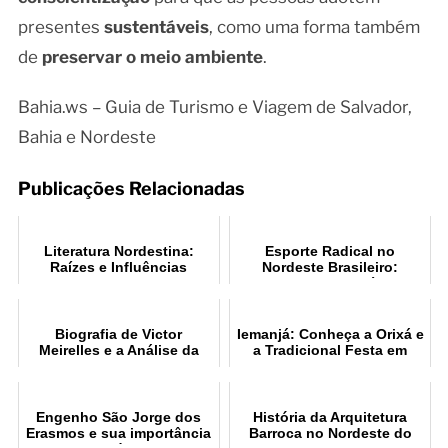
presentes
sustentáveis
, como uma forma também
de
preservar o meio ambiente
.
Bahia.ws – Guia de Turismo e Viagem de Salvador,
Bahia e Nordeste
Publicações Relacionadas
Literatura Nordestina:
Esporte Radical no
Raízes e Influências
Nordeste Brasileiro:
Culturais
Destinos Imperdíveis
Biografia de Victor
Iemanjá: Conheça a Orixá e
Meirelles e a Análise da
a Tradicional Festa em
Obra "A Primeira Missa no
Salvador
Brasil"
Engenho São Jorge dos
História da Arquitetura
Erasmos e sua importância
Barroca no Nordeste do