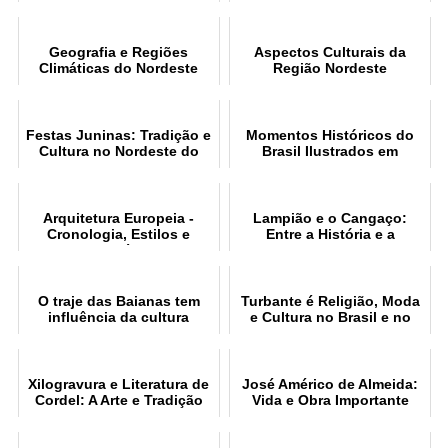
histórica
Brasil e Minas Gerais
Geografia e Regiões
Aspectos Culturais da
Climáticas do Nordeste
Região Nordeste
Festas Juninas: Tradição e
Momentos Históricos do
Cultura no Nordeste do
Brasil Ilustrados em
Brasil
Grandes Obras
Arquitetura Europeia -
Lampião e o Cangaço:
Cronologia, Estilos e
Entre a História e a
Características
Mitologia
O traje das Baianas tem
Turbante é Religião, Moda
influência da cultura
e Cultura no Brasil e no
africana
Mundo
Xilogravura e Literatura de
José Américo de Almeida:
Cordel: A Arte e Tradição
Vida e Obra Importante
Popular do Nordeste