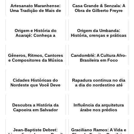
Artesanato Maranhense:
Casa Grande & Senzala: A
Uma Tradição de Mais de
Obra de Gilberto Freyre
400 Anos
Origem e História do
Origem da Umbanda:
Acarajé: Conheça a
História, crenças e práticas
Tradição Afro-Brasileira
brasileiras
Gêneros, Ritmos, Cantores
Candomblé: A Cultura Afro-
e Compositores da Música
Brasileira em Foco
Nordestina
Cidades Históricas do
Rapadura continua no dia
Nordeste que Você Deve
a dia do nordestino até
Conhecer
hoje
Descubra a História da
Influência da arquitetura
Capoeira em Salvador
árabe nos prédios
pernambucanos
Jean-Baptiste Debret:
Graciliano Ramos: A Vida e