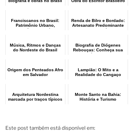
biografia e obras no Brasil
Obra do Escritor Brasileiro
Franciscanos no Brasil:
Renda de Bilro e Bordado:
Patrimônio Urbano,
Artesanato Predominante
Arquitetônico e Artístico
no Ceará
Música, Ritmos e Danças
Biografia de Diógenes
do Nordeste do Brasil
Rebouças: Conheça sua
trajetória e legado
Origem dos Penteados Afro
Lampião: O Mito e a
em Salvador
Realidade do Cangaço
Arquitetura Nordestina
Monte Santo na Bahia:
marcada por traços típicos
História e Turismo
das estruturas coloniais
Religioso
Este post também está disponível em: