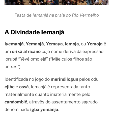
Festa de Iemanjá na praia do Rio Vermelho
A Divindade Iemanjá
Iyemanjá
,
Yemanjá
,
Yemaya
,
Iemoja
, ou
Yemoja
é
um
orixá africano
cujo nome deriva da expressão
iorubá “Yèyé omo ejá” (“Mãe cujos filhos são
peixes”).
Identificada no jogo do
merindilogun
pelos odu
ejibe
e
ossá
, Iemanjá é representada tanto
materialmente quanto imaterialmente pelo
candomblé
, através do assentamento sagrado
denominado
igba yemanja
.