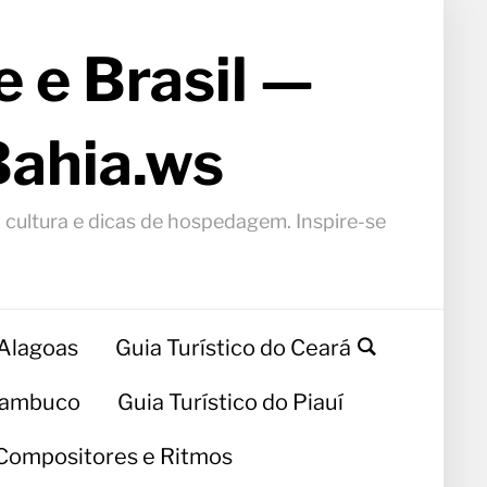
 e Brasil —
Bahia.ws
, cultura e dicas de hospedagem. Inspire-se
 Alagoas
Guia Turístico do Ceará
rnambuco
Guia Turístico do Piauí
Compositores e Ritmos