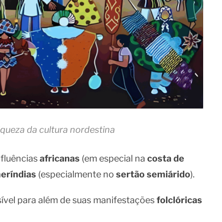
riqueza da cultura nordestina
nfluências
africanas
(em especial na
costa de
eríndias
(especialmente no
sertão semiárido
).
sível para além de suas manifestações
folclóricas