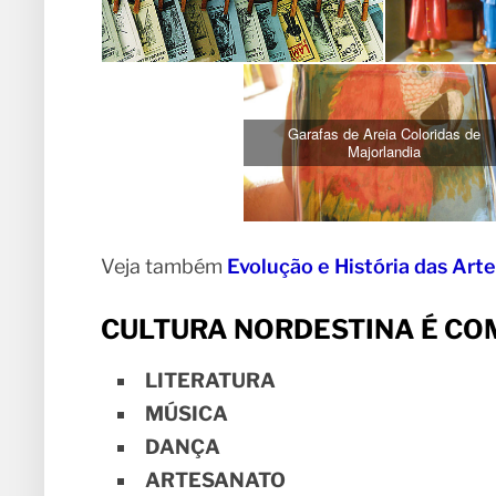
Garafas de Areia Coloridas de
Majorlandia
Veja também
Evolução e História das Art
CULTURA NORDESTINA É CO
LITERATURA
MÚSICA
DANÇA
ARTESANATO