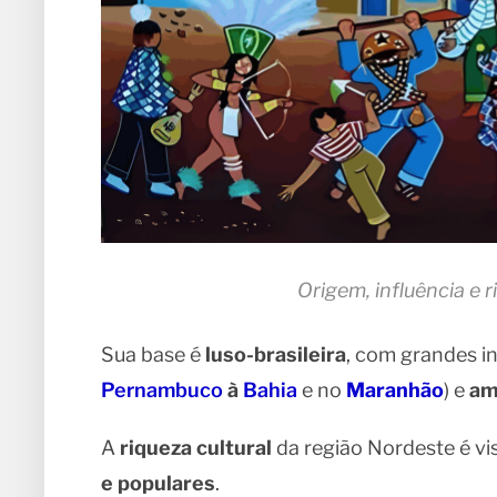
Origem, influência e 
Sua base é
luso-brasileira
, com grandes i
Pernambuco
à
Bahia
e no
Maranhão
) e
am
A
riqueza cultural
da região Nordeste é vi
e populares
.