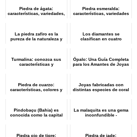
Piedra de ágata:
Piedra esmeralda:
características, variedades,
características, variedades
colores y talla
y calidad
La piedra zafiro es la
Los diamantes se
pureza de la naturaleza y
clasifican en cuatro
un símbolo de honestidad
categorías básicas: peso,
color, pureza y talla
Turmalina: conozca sus
Ópalo: Una Guía Completa
características y
para los Amantes de Joyas
variedades
Piedra de cuarzo:
Joyas fabricadas con
características, colores y
distintas especies de coral
variedades.
Pindobaçu (Bahia) es
La malaquita es una gema
conocida como la capital
inconfundible -
de las esmeraldas.
Características
Piedra ojo de tigre:
Piedra de jade: