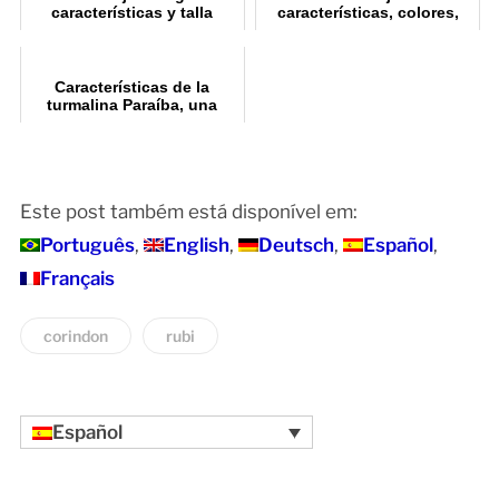
características y talla
características, colores,
clasificación y talla
Características de la
turmalina Paraíba, una
piedra preciosa poco
común
Este post também está disponível em:
Português
English
Deutsch
Español
Français
corindon
rubi
Español