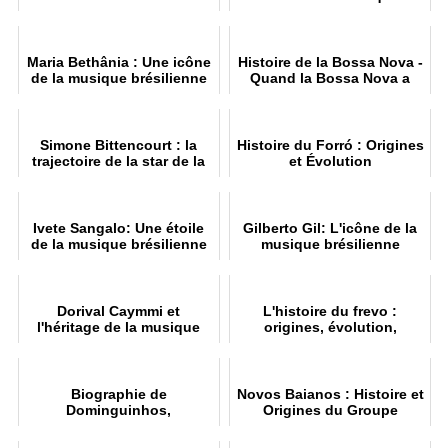
brésilienne
Maria Bethânia : Une icône
Histoire de la Bossa Nova -
de la musique brésilienne
Quand la Bossa Nova a
conquis le monde
Simone Bittencourt : la
Histoire du Forró : Origines
trajectoire de la star de la
et Évolution
musique brésilienne
Ivete Sangalo: Une étoile
Gilberto Gil: L'icône de la
de la musique brésilienne
musique brésilienne
Dorival Caymmi et
L'histoire du frevo :
l'héritage de la musique
origines, évolution,
brésilienne
rythmes et style
Biographie de
Novos Baianos : Histoire et
Dominguinhos,
Origines du Groupe
l'accordéoniste accompli