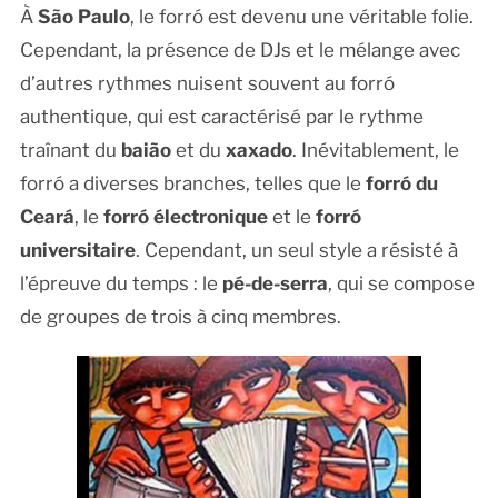
À
São Paulo
, le forró est devenu une véritable folie.
Cependant, la présence de DJs et le mélange avec
d’autres rythmes nuisent souvent au forró
authentique, qui est caractérisé par le rythme
traînant du
baião
et du
xaxado
. Inévitablement, le
forró a diverses branches, telles que le
forró du
Ceará
, le
forró électronique
et le
forró
universitaire
. Cependant, un seul style a résisté à
l’épreuve du temps : le
pé-de-serra
, qui se compose
de groupes de trois à cinq membres.