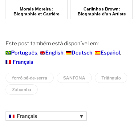
Morais Moreira :
Carlinhos Brown:
Biographie et Carrière
Biographie d'un Artiste
Musicale
Incontournable
Este post também está disponível em:
Português
English
Deutsch
Español
Français
forró pé-de-serra
SANFONA
Triângulo
Zabumba
Français