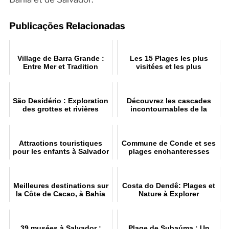
Publicações Relacionadas
Village de Barra Grande :
Les 15 Plages les plus
Entre Mer et Tradition
visitées et les plus
connues de Bahia
São Desidério : Exploration
Découvrez les cascades
des grottes et rivières
incontournables de la
Chapada Diamantina
Attractions touristiques
Commune de Conde et ses
pour les enfants à Salvador
plages enchanteresses
: divertissement et
apprentissage
Meilleures destinations sur
Costa do Dendê: Plages et
la Côte de Cacao, à Bahia
Nature à Explorer
39 musées à Salvador :
Plage de Subaúma : Un