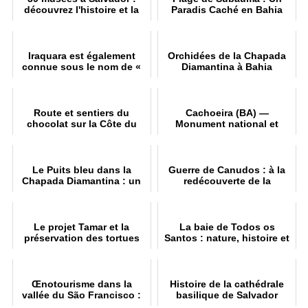
découvrez l'histoire et la
Paradis Caché en Bahia
culture de Bahia
Iraquara est également
Orchidées de la Chapada
connue sous le nom de «
Diamantina à Bahia
ville des grottes »
Route et sentiers du
Cachoeira (BA) —
chocolat sur la Côte du
Monument national et
Cacao
circuit historique
Le Puits bleu dans la
Guerre de Canudos : à la
Chapada Diamantina : un
redécouverte de la
guide complet
mémoire historique
Le projet Tamar et la
La baie de Todos os
préservation des tortues
Santos : nature, histoire et
culture
Œnotourisme dans la
Histoire de la cathédrale
vallée du São Francisco :
basilique de Salvador
Découverte