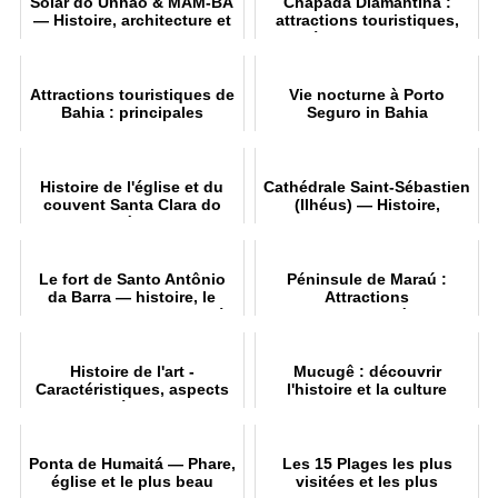
Solar do Unhão & MAM-BA
Chapada Diamantina :
— Histoire, architecture et
attractions touristiques,
visite
itinéraires et conseils
Attractions touristiques de
Vie nocturne à Porto
Bahia : principales
Seguro in Bahia
attractions, plages et villes
Histoire de l'église et du
Cathédrale Saint-Sébastien
couvent Santa Clara do
(Ilhéus) — Histoire,
Desterro à Salvador
architecture et tourisme
Le fort de Santo Antônio
Péninsule de Maraú :
da Barra — histoire, le
Attractions
phare de Barra et le musée
Incontournables à Visiter
nautique
Histoire de l'art -
Mucugê : découvrir
Caractéristiques, aspects
l'histoire et la culture
et périodes
locales
Ponta de Humaitá — Phare,
Les 15 Plages les plus
église et le plus beau
visitées et les plus