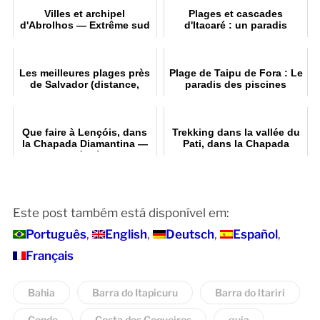
Villes et archipel
Plages et cascades
d'Abrolhos — Extrême sud
d'Itacaré : un paradis
de la Bahia
naturel
Les meilleures plages près
Plage de Taipu de Fora : Le
de Salvador (distance,
paradis des piscines
infrastructures et conseils)
naturelles
Que faire à Lençóis, dans
Trekking dans la vallée du
la Chapada Diamantina —
Pati, dans la Chapada
15 sites à découvri
Diamantina
Este post também está disponível em:
Português
English
Deutsch
Español
Français
Bahia
Barra do Itapicuru
Barra do ltariri
Conde
Costa dos Coqueiros
guia