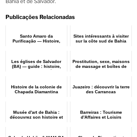
Bahia et de Salvador.
Publicações Relacionadas
Santo Amaro da
Sites intéressants à visiter
Purificação — Histoire,
sur la côte sud de Bahia
culture et tourisme dans le
Recôncavo baïen
Les églises de Salvador
Prostitution, sexe, maisons
(BA) — guide : histoire,
de massage et boîtes de
architecture et itinéraire
nuit à Salvador
Histoire de la colonie de
Juazeiro : découvrir la terre
Chapada Diamantina
des Carrancas
Musée d'art de Bahia :
Barreiras : Tourisme
découvrez son histoire et
d'Affaires et Loisirs
sa collection