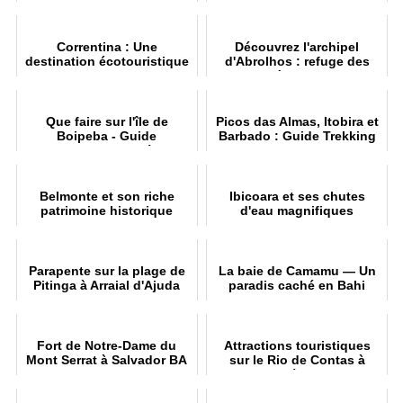
coucher de soleil de
connues de Bahia
Salvador
Correntina : Une
Découvrez l'archipel
destination écotouristique
d'Abrolhos : refuge des
unique
baleines à bosse et haut
lieu de la biodiversité
Que faire sur l'île de
Picos das Almas, Itobira et
Boipeba - Guide
Barbado : Guide Trekking
touristique - vidéos
Belmonte et son riche
Ibicoara et ses chutes
patrimoine historique
d'eau magnifiques
Parapente sur la plage de
La baie de Camamu — Un
Pitinga à Arraial d'Ajuda
paradis caché en Bahi
Fort de Notre-Dame du
Attractions touristiques
Mont Serrat à Salvador BA
sur le Rio de Contas à
Itacaré, Bahia