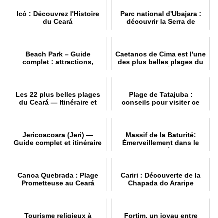
Icó : Découvrez l'Histoire
Parc national d'Ubajara :
du Ceará
découvrir la Serra de
Ibiapaba
Beach Park – Guide
Caetanos de Cima est l'une
complet : attractions,
des plus belles plages du
billets et conseils pour
Ceará
Porto das Duna
Les 22 plus belles plages
Plage de Tatajuba :
du Ceará — Itinéraire et
conseils pour visiter ce
conseil
petit coin de paradi
Jericoacoara (Jeri) —
Massif de la Baturité:
Guide complet et itinéraire
Émerveillement dans le
de 5 jour
Ceará
Canoa Quebrada : Plage
Cariri : Découverte de la
Prometteuse au Ceará
Chapada do Araripe
Tourisme religieux à
Fortim, un joyau entre