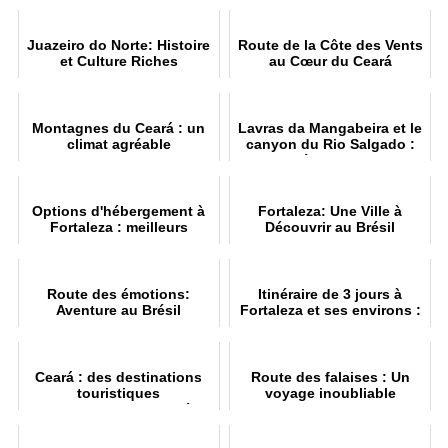
Juazeiro do Norte: Histoire
Route de la Côte des Vents
et Culture Riches
au Cœur du Ceará
Montagnes du Ceará : un
Lavras da Mangabeira et le
climat agréable
canyon du Rio Salgado :
Découverte
Options d'hébergement à
Fortaleza: Une Ville à
Fortaleza : meilleurs
Découvrir au Brésil
quartiers et plages
Route des émotions:
Itinéraire de 3 jours à
Aventure au Brésil
Fortaleza et ses environs :
Guide
Ceará : des destinations
Route des falaises : Un
touristiques
voyage inoubliable
incontournables au Brésil