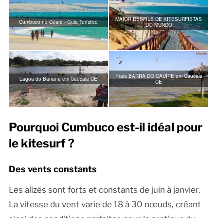
MAIOR DESFILE DE KITESURFISTAS
Cumbuco no Ceará - Guia Turístico
DO MUNDO
Praia BARRA DO CAUÍPE em Caucaia
Lagoa do Banana em Caucaia CE
CE
Pourquoi Cumbuco est-il idéal pour
le kitesurf ?
Des vents constants
Les alizés sont forts et constants de juin à janvier.
La vitesse du vent varie de 18 à 30 nœuds, créant