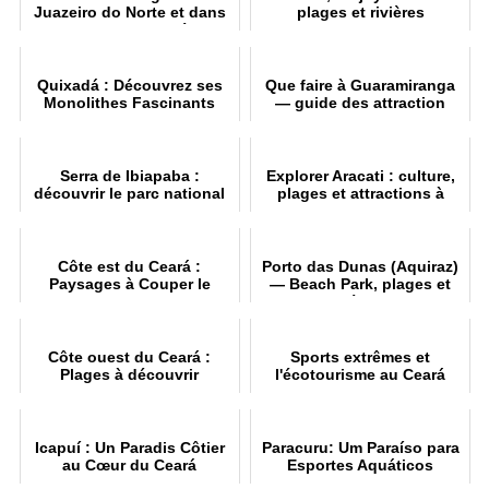
Juazeiro do Norte et dans
plages et rivières
le nord-est du Brésil
Quixadá : Découvrez ses
Que faire à Guaramiranga
Monolithes Fascinants
— guide des attraction
Serra de Ibiapaba :
Explorer Aracati : culture,
découvrir le parc national
plages et attractions à
d'Ubajara
Canoa Quebrada
Côte est du Ceará :
Porto das Dunas (Aquiraz)
Paysages à Couper le
— Beach Park, plages et
Souffle
activités en 202
Côte ouest du Ceará :
Sports extrêmes et
Plages à découvrir
l'écotourisme au Ceará
Icapuí : Un Paradis Côtier
Paracuru: Um Paraíso para
au Cœur du Ceará
Esportes Aquáticos