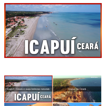
Icapui - Ceará e suas belezas naturais
Icapuí no Ceará