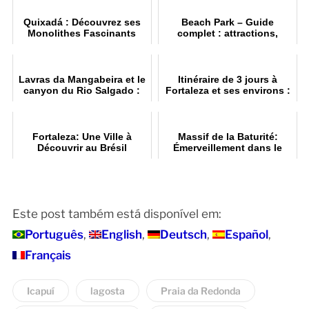
Quixadá : Découvrez ses
Beach Park – Guide
Monolithes Fascinants
complet : attractions,
billets et conseils pour
Porto das Duna
Lavras da Mangabeira et le
Itinéraire de 3 jours à
canyon du Rio Salgado :
Fortaleza et ses environs :
Découverte
Guide
Fortaleza: Une Ville à
Massif de la Baturité:
Découvrir au Brésil
Émerveillement dans le
Ceará
Este post também está disponível em:
Português
English
Deutsch
Español
Français
Icapuí
lagosta
Praia da Redonda