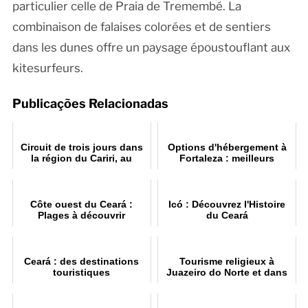
particulier celle de Praia de Tremembé. La
combinaison de falaises colorées et de sentiers
dans les dunes offre un paysage époustouflant aux
kitesurfeurs.
Publicações Relacionadas
Circuit de trois jours dans
Options d'hébergement à
la région du Cariri, au
Fortaleza : meilleurs
Ceará
quartiers et plages
Côte ouest du Ceará :
Icó : Découvrez l'Histoire
Plages à découvrir
du Ceará
Ceará : des destinations
Tourisme religieux à
touristiques
Juazeiro do Norte et dans
incontournables au Brésil
le nord-est du Brésil