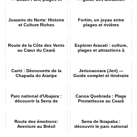
activités en 202
Juazeiro do Norte: Histoire
Fortim, un joyau entre
et Culture Riches
plages et rivières
Route de la Côte des Vents
Explorer Aracati : culture,
au Cœur du Ceará
plages et attractions à
Canoa Quebrada
Cariri : Découverte de la
Jericoacoara (Jeri) —
Chapada do Araripe
Guide complet et itinéraire
de 5 jour
Parc national d'Ubajara :
Canoa Quebrada : Plage
découvrir la Serra de
Prometteuse au Ceará
Ibiapaba
Route des émotions:
Serra de Ibiapaba :
Aventure au Brésil
découvrir le parc national
d'Ubajara