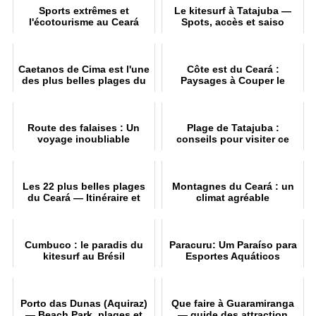
Sports extrêmes et
Le kitesurf à Tatajuba —
l'écotourisme au Ceará
Spots, accès et saiso
Caetanos de Cima est l'une
Côte est du Ceará :
des plus belles plages du
Paysages à Couper le
Ceará
Souffle
Route des falaises : Un
Plage de Tatajuba :
voyage inoubliable
conseils pour visiter ce
petit coin de paradi
Les 22 plus belles plages
Montagnes du Ceará : un
du Ceará — Itinéraire et
climat agréable
conseil
Cumbuco : le paradis du
Paracuru: Um Paraíso para
kitesurf au Brésil
Esportes Aquáticos
Porto das Dunas (Aquiraz)
Que faire à Guaramiranga
— Beach Park, plages et
— guide des attraction