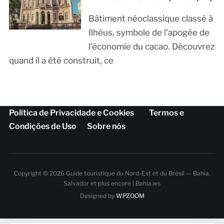
Bâtiment néoclassique classé à
Ilhéus, symbole de l’apogée de
l’économie du cacao. Découvrez
quand il a été construit, ce
Política de Privacidade e Cookies
Termos e
Condições de Uso
Sobre nós
Copyright © 2026 Guide touristique du Nord-Est et du Brésil — Bahia,
Salvador et plus encore | Bahia.ws
Designed by
WPZOOM