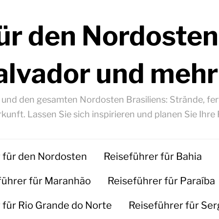
ür den Nordosten
alvador und mehr
á und den gesamten Nordosten Brasiliens: Strände, fert
kunft. Lassen Sie sich inspirieren und planen Sie Ihre 
 für den Nordosten
Reiseführer für Bahia
führer für Maranhão
Reiseführer für Paraíba
 für Rio Grande do Norte
Reiseführer für Ser