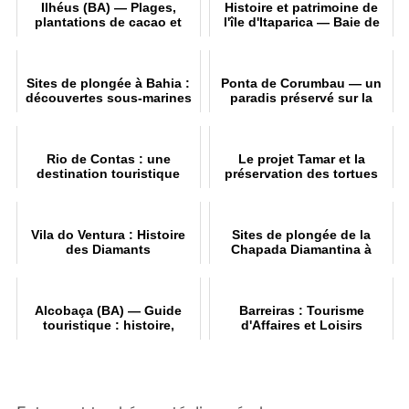
Ilhéus (BA) — Plages,
Histoire et patrimoine de
plantations de cacao et
l'île d'Itaparica — Baie de
circuit culturel
Todos os Santos
Sites de plongée à Bahia :
Ponta de Corumbau — un
découvertes sous-marines
paradis préservé sur la
côte sud de Bahia
Rio de Contas : une
Le projet Tamar et la
destination touristique
préservation des tortues
incontournable
Vila do Ventura : Histoire
Sites de plongée de la
des Diamants
Chapada Diamantina à
découvrir
Alcobaça (BA) — Guide
Barreiras : Tourisme
touristique : histoire,
d'Affaires et Loisirs
plages et patrimoine