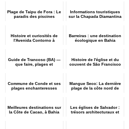
Plage de Taipu de Fora : Le
Informations touristiques
paradis des piscines
sur la Chapada Diamantina
naturelles
Histoire et curiosités de
Barreiras : une destination
l'Avenida Contorno à
écologique en Bahia
Salvador BA
Guide de Trancoso (BA) —
Histoire de l'église et du
que faire, plages et
couvent de São Francisco
auberges
à Salvador
Commune de Conde et ses
Mangue Seco: La dernière
plages enchanteresses
plage de la côte nord de
Bahia
Meilleures destinations sur
Les églises de Salvador :
la Côte de Cacao, à Bahia
trésors architecturaux et
historiques