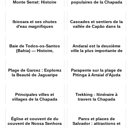
Monte Serrat: Histoire
populaires de la Chapada
Diamantina
Ibicoara et ses chutes
Cascades et sentiers de la
d'eau magnifiques
vallée de Capão dans la
Chapada Diamantina
Baie de Todos-os-Santos
Andaraí est la deuxième
(Bahia) — Histoire,
ville la plus importante de
géographie et protection
la Chapada Diamantina
Plage de Garcez : Explorez
Parapente sur la plage de
la Beauté de Jaguaripe
Pitinga à Arraial d'Ajuda
Principales villes et
Trekking - Itinéraire à
villages de la Chapada
travers la Chapada
Diamantina
Diamantina en 7 jours
Église et couvent de du
Parcs et places de
couvent de Nossa Senhora
Salvador : attractions et
da Palma à Salvador
loisirs