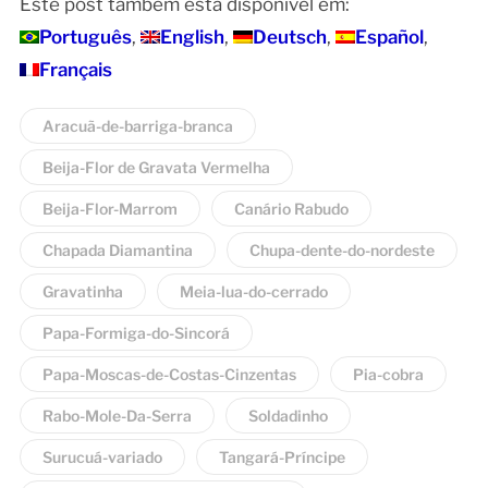
Este post também está disponível em:
Português
English
Deutsch
Español
Français
Aracuã-de-barriga-branca
Beija-Flor de Gravata Vermelha
Beija-Flor-Marrom
Canário Rabudo
Chapada Diamantina
Chupa-dente-do-nordeste
Gravatinha
Meia-lua-do-cerrado
Papa-Formiga-do-Sincorá
Papa-Moscas-de-Costas-Cinzentas
Pia-cobra
Rabo-Mole-Da-Serra
Soldadinho
Surucuá-variado
Tangará-Príncipe