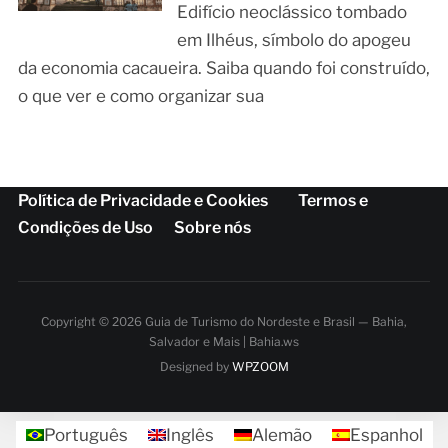
Edifício neoclássico tombado
em Ilhéus, símbolo do apogeu
da economia cacaueira. Saiba quando foi construído,
o que ver e como organizar sua
Política de Privacidade e Cookies
Termos e
Condições de Uso
Sobre nós
Copyright © 2026 Guia de Turismo do Nordeste e Brasil — Bahia,
Salvador e Mais | Bahia.ws
Designed by
WPZOOM
Português
Inglês
Alemão
Espanhol