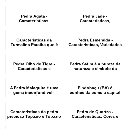
de joias
peso, cor, pureza e corte
Pedra Ágata -
Pedra Jade -
Características,
Características,
Variedades, Cor e
Variedades, Classificação e
Lapidação
Lapidação
Caracteristicas da
Pedra Esmeralda -
Turmalina Paraíba que é
Caracteristicas, Variedades
uma gema rara
e Qualidade
Pedra Olho de Tigre -
Pedra Safira é a pureza da
Caracteristicas e
natureza e símbolo da
Lapidação
honestidade
A Pedra Malaquita é uma
Pindobaçu (BA) é
gema inconfundível -
conhecida como a capital
Características
das esmeraldas
Características da pedra
Pedra de Quartzo -
preciosa Topázio e Topázio
Caracteristicas, Cores e
Imperial
Variedades