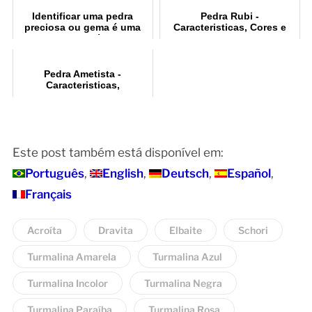
Identificar uma pedra
Pedra Rubi -
preciosa ou gema é uma
Caracteristicas, Cores e
tarefa difícil
Lapidação
Pedra Ametista -
Caracteristicas,
Comercialização e
Avaliação
Este post também está disponível em:
Português
English
Deutsch
Español
Français
Acroíta
Dravita
Elbaite
Schori
Turmalina Amarela
Turmalina Azul
Turmalina Incolor
Turmalina Negra
Turmalina Paraíba
Turmalina Rosa