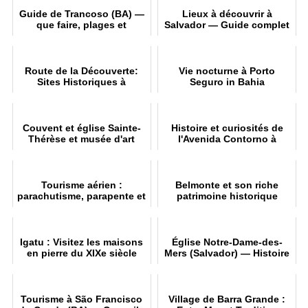
Guide de Trancoso (BA) —
Lieux à découvrir à
que faire, plages et
Salvador — Guide complet
auberges
Route de la Découverte:
Vie nocturne à Porto
Sites Historiques à
Seguro in Bahia
Explorer
Couvent et église Sainte-
Histoire et curiosités de
Thérèse et musée d'art
l'Avenida Contorno à
sacré de l'UFBa à Salvador
Salvador BA
Tourisme aérien :
Belmonte et son riche
parachutisme, parapente et
patrimoine historique
montgolfière à Bahia
Igatu : Visitez les maisons
Église Notre-Dame-des-
en pierre du XIXe siècle
Mers (Salvador) — Histoire
et architecture
Tourisme à São Francisco
Village de Barra Grande :