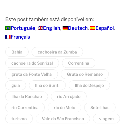
s'y rendre
Este post também está disponível em:
Português
English
Deutsch
Español
Français
Bahia
cachoeira da Zumba
cachoeira do Sonrizal
Correntina
gruta da Ponte Velha
Gruta do Remanso
guia
Ilha do Buriti
Ilha do Despejo
Ilha do Ranchão
rio Arrojado
rio Correntina
rio do Meio
Sete Ilhas
turismo
Vale do São Francisco
viagem