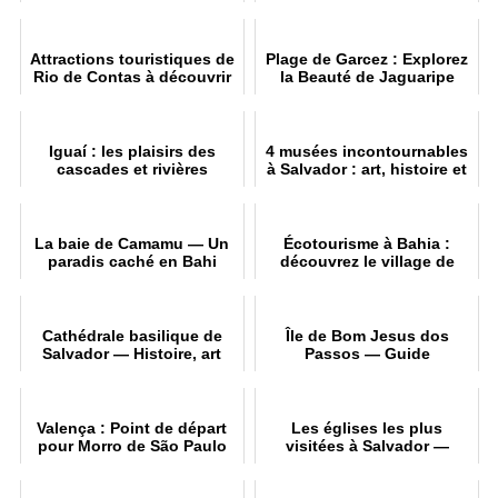
Chapada Diamantina
Attractions touristiques de
Plage de Garcez : Explorez
Rio de Contas à découvrir
la Beauté de Jaguaripe
Iguaí : les plaisirs des
4 musées incontournables
cascades et rivières
à Salvador : art, histoire et
culture.
La baie de Camamu — Un
Écotourisme à Bahia :
paradis caché en Bahi
découvrez le village de
Santo André et le fleuve
João de Tiba
Cathédrale basilique de
Île de Bom Jesus dos
Salvador — Histoire, art
Passos — Guide
sacré et collection
touristique : comment s'y
rendre, plages, histoire et
activités
Valença : Point de départ
Les églises les plus
pour Morro de São Paulo
visitées à Salvador —
itinéraire et conseils