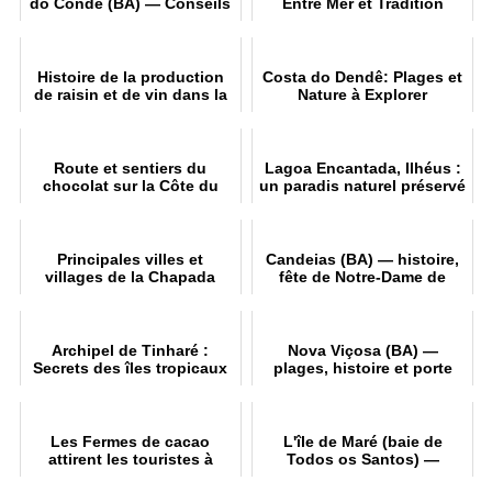
do Conde (BA) — Conseils
Entre Mer et Tradition
et attractions
Histoire de la production
Costa do Dendê: Plages et
de raisin et de vin dans la
Nature à Explorer
vallée du São Francisco
Route et sentiers du
Lagoa Encantada, Ilhéus :
chocolat sur la Côte du
un paradis naturel préservé
Cacao
Principales villes et
Candeias (BA) — histoire,
villages de la Chapada
fête de Notre-Dame de
Diamantina
Candeias et attractions
touristiques
Archipel de Tinharé :
Nova Viçosa (BA) —
Secrets des îles tropicaux
plages, histoire et porte
d'entrée vers les Abrolhos
Les Fermes de cacao
L'île de Maré (baie de
attirent les touristes à
Todos os Santos) —
Bahia - Chocolate Road
plages, culture et comment