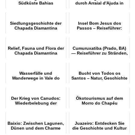
Südküste Bahias
durch Arraial d'Ajuda in
Bahia
Siedlungsgeschichte der
Insel Bom Jesus dos
Chapada Diamantina
Passos – Reiseführer:
Anreise, Strände,
Geschichte und
Freizeitangebote
Relief, Fauna und Flora der
Cumuruxatiba (Prado, BA)
Chapada Diamantina
— Reiseführer zu Stränden,
Ausflügen und
Walbeobachtung
Wasserfälle und
Bucht von Todos os
Wanderwege in Vale do
Santos – Natur, Geschichte
Capão entdecken
und Wassertourismus
Der Krieg von Canudos:
Ökotourismus auf dem
Wiederbelebung der
Morro do Chapéu
historischen Erinnerung
Baixio: Zwischen Lagunen,
Juazeiro: Entdecken Sie
Dünen und dem Charme
die Geschichte und Kultur
eines Dorfes mitten in der