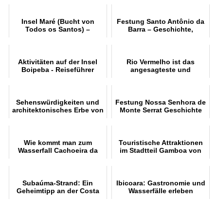
Natur
Insel Maré (Bucht von
Festung Santo Antônio da
Todos os Santos) –
Barra – Geschichte,
Strände, Kultur und
Leuchtturm von Barra und
Anreise
Schifffahrtsmuseu
Aktivitäten auf der Insel
Rio Vermelho ist das
Boipeba - Reiseführer
angesagteste und
unkonventionellste Viertel
von Salvador
Sehenswürdigkeiten und
Festung Nossa Senhora de
architektonisches Erbe von
Monte Serrat Geschichte
Salvador (BA
Wie kommt man zum
Touristische Attraktionen
Wasserfall Cachoeira da
im Stadtteil Gamboa von
Fumaça in der Chapada
Salvador BA
Diamantina
Subaúma-Strand: Ein
Ibicoara: Gastronomie und
Geheimtipp an der Costa
Wasserfälle erleben
dos Coqueiro