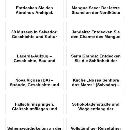
Entdecken Sie den
Mangue Seco: Der letzte
Abrolhos-Archipel:
Strand an der Nordküste
Zufluchtsort der
Bahias
Buckelwale und Hotspot
der Artenvielfalt
39 Museen in Salvador:
Jandaíra: Entdecken Sie
Geschichte und Kultur
den Charme des Mangue
Bahias entdecken
Seco
Lacerda-Aufzug –
Serra Grande: Entdecken
Geschichte, Bau und
Sie die Schönheit der
Besichtigungen
Strände
Nova Viçosa (BA) –
Kirche „Nossa Senhora
Strände, Geschichte und
dos Mares“ (Salvador) –
Tor zu den Abrolhos
Geschichte und Architektur
Fallschirmspringen,
Schokoladenstraße und
Gleitschirmfliegen und
Wege entlang der
Ballonfahren in Bahia
Kakaoküste
Sehenswürdigkeiten an der
Vollständiger Reiseführer