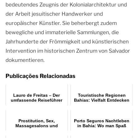
bedeutendes Zeugnis der Kolonialarchitektur und
der Arbeit jesuitischer Handwerker und
europäischer Künstler. Sie beherbergt zudem
bewegliche und immaterielle Sammlungen, die
Jahrhunderte der Frömmigkeit und künstlerischen
Intervention im historischen Zentrum von Salvador
dokumentieren.
Publicações Relacionadas
Lauro de Freitas – Der
Touristische Regionen
umfassende Reiseführer
Bahias: Vielfalt Entdecken
für Strände, Kultur und
Freizeit
Prostitution, Sex,
Porto Seguros Nachtleben
Massagesalons und
in Bahia: Wo man Spaß
Nachtclubs in Salvador
haben kann