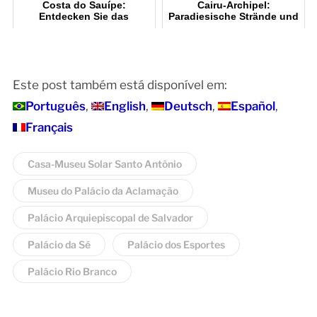
Costa do Sauípe:
Cairu-Archipel:
Entdecken Sie das
Paradiesische Strände und
Paradies in Bahia
Kultur
Este post também está disponível em:
Português
English
Deutsch
Español
Français
Casa-Museu Solar Santo Antônio
Museu do Palácio da Aclamação
Palácio Arquiepiscopal de Salvador
Palácio da Sé
Palácio dos Esportes
Palácio Rio Branco