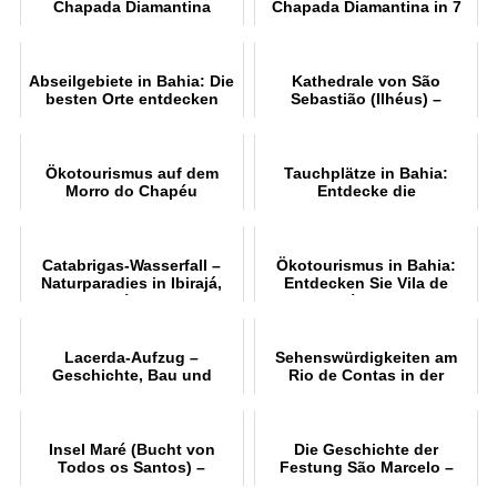
Chapada Diamantina
Chapada Diamantina in 7
Tagen
Abseilgebiete in Bahia: Die
Kathedrale von São
besten Orte entdecken
Sebastião (Ilhéus) –
Geschichte, Architektur
und Tourismus
Ökotourismus auf dem
Tauchplätze in Bahia:
Morro do Chapéu
Entdecke die
Unterwasserwelt
Catabrigas-Wasserfall –
Ökotourismus in Bahia:
Naturparadies in Ibirajá,
Entdecken Sie Vila de
Itanhém (BA)
Santo André und den Fluss
João de Tiba
Lacerda-Aufzug –
Sehenswürdigkeiten am
Geschichte, Bau und
Rio de Contas in der
Besichtigungen
Chapada Diamantina
Insel Maré (Bucht von
Die Geschichte der
Todos os Santos) –
Festung São Marcelo –
Strände, Kultur und
Salvador, Bahia