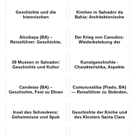
Anreise
Geschichte und die
Kirchen in Salvador da
historischen
Bahia: Architektonische
Sehenswürdigkeiten von
und historische Schätze
Itacaré erkunden
Alcobaça (BA) –
Der Krieg von Canudos:
Reiseführer: Geschichte,
Wiederbelebung der
Strände und Kulturerbe
historischen Erinnerung
39 Museen in Salvador:
Kunstgeschichte -
Geschichte und Kultur
Charakteristika, Aspekte
Bahias entdecken
und Epochen
Candeias (BA) –
Cumuruxatiba (Prado, BA)
Geschichte, Fest zu Ehren
— Reiseführer zu Stränden,
der „Nossa Senhora das
Ausflügen und
Candeias“ und
Walbeobachtung
Sehenswürdigkeiten
Insel des Schreckens:
Geschichte der Kirche und
Geheimnisse und Spuk
des Klosters Santa Clara
do Desterro in Salvador