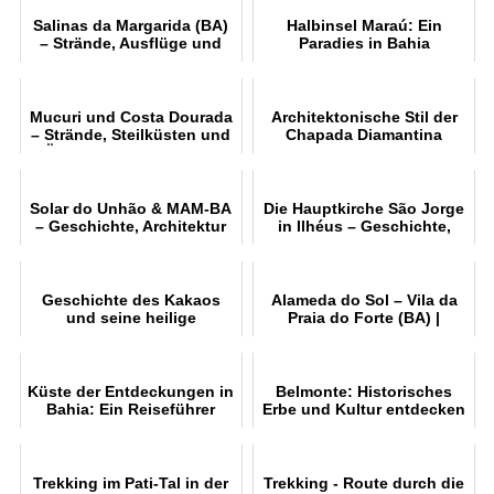
Salinas da Margarida (BA)
Halbinsel Maraú: Ein
– Strände, Ausflüge und
Paradies in Bahia
umfassender Reiseführer
Mucuri und Costa Dourada
Architektonische Stil der
– Strände, Steilküsten und
Chapada Diamantina
Ökotourismus in Bahia
entdecken
Solar do Unhão & MAM-BA
Die Hauptkirche São Jorge
– Geschichte, Architektur
in Ilhéus – Geschichte,
und Besichtigung
Architektur und sakrale
Kunst
Geschichte des Kakaos
Alameda do Sol – Vila da
und seine heilige
Praia do Forte (BA) |
Bedeutung
Sehenswürdigkeiten
Küste der Entdeckungen in
Belmonte: Historisches
Bahia: Ein Reiseführer
Erbe und Kultur entdecken
Trekking im Pati-Tal in der
Trekking - Route durch die