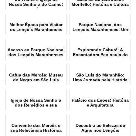
Nossa Senhora do Carmo:
Montello: História e Cultura
História
Melhor Época para Visitar
Parque Nacional dos
os Lençóis Maranhenses
Lençóis Maranhenses: Um
Guia
Acesso ao Parque Nacional
Explorando Caburé: A
dos Lençóis Maranhenses
Encantadora Península do
Maranhão
Cafua das Mercês: Museu
São Luís do Maranhão:
do Negro em São Luís
Uma Jornada pela História
e a Arquitetura
Igreja de Nossa Senhora
Palácio dos Leões: História
dos Remédios e sua
e Arquitetura
História
Convento das Mercês e
Descubra as Belezas de
sua Relevância Histórica
Atins nos Lençóis
Maranhenses