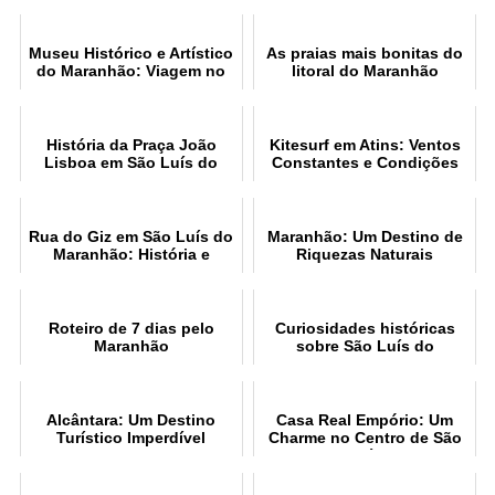
Museu Histórico e Artístico
As praias mais bonitas do
do Maranhão: Viagem no
litoral do Maranhão
Tempo
História da Praça João
Kitesurf em Atins: Ventos
Lisboa em São Luís do
Constantes e Condições
Maranhão
Perfeitas
Rua do Giz em São Luís do
Maranhão: Um Destino de
Maranhão: História e
Riquezas Naturais
Arquitetura
Roteiro de 7 dias pelo
Curiosidades históricas
Maranhão
sobre São Luís do
Maranhão
Alcântara: Um Destino
Casa Real Empório: Um
Turístico Imperdível
Charme no Centro de São
Luís