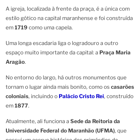
A igreja, localizada à frente da praça, é a única com
estilo gótico na capital maranhense e foi construída
em
1719
como uma capela.
Uma longa escadaria liga o logradouro a outro
espaço muito importante da capital: a
Praça Maria
Aragão
.
No entorno do largo, há outros monumentos que
tornam o lugar ainda mais bonito, como os
casarões
coloniais
, incluindo o
Palácio Cristo Rei
, construído
em
1877
.
Atualmente, ali funciona a
Sede da Reitoria da
Universidade Federal do Maranhão (UFMA)
, que
possui um acervo histórico dos primórdios da