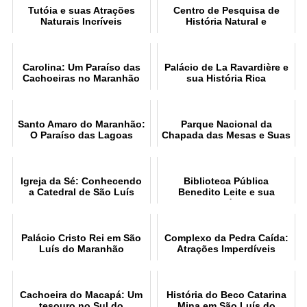
Tutóia e suas Atrações
Centro de Pesquisa de
Naturais Incríveis
História Natural e
Arqueologia do Maranhão
Carolina: Um Paraíso das
Palácio de La Ravardière e
Cachoeiras no Maranhão
sua História Rica
Santo Amaro do Maranhão:
Parque Nacional da
O Paraíso das Lagoas
Chapada das Mesas e Suas
Belezas
Igreja da Sé: Conhecendo
Biblioteca Pública
a Catedral de São Luís
Benedito Leite e sua
História
Palácio Cristo Rei em São
Complexo da Pedra Caída:
Luís do Maranhão
Atrações Imperdíveis
Cachoeira do Macapá: Um
História do Beco Catarina
tesouro no Sul do
Mina em São Luís do