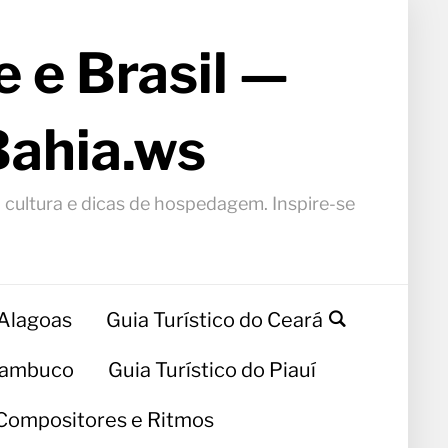
 e Brasil —
Bahia.ws
, cultura e dicas de hospedagem. Inspire-se
 Alagoas
Guia Turístico do Ceará
rnambuco
Guia Turístico do Piauí
Compositores e Ritmos