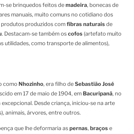
m-se brinquedos feitos de
madeira
, bonecas de
teares manuais, muito comuns no cotidiano dos
e produtos produzidos com
fibras naturais
de
u
. Destacam-se também os
cofos
(artefato muito
s utilidades, como transporte de alimentos),
do como
Nhozinho
, era filho de
Sebastião José
ascido em 17 de maio de 1904, em
Bacuripanã
, no
ta excepcional. Desde criança, iniciou-se na arte
), animais, árvores, entre outros.
oença que lhe deformaria as
pernas
,
braços
e