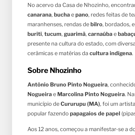
No acervo da Casa de Nhozinho, encontra
canarana
,
bucha
e
pano
, redes feitas de 
maranhenses, rendas de
bilro
, bordados, 
buriti
,
tucum
,
guarimã
,
carnaúba
e
babaç
presente na cultura do estado, com diversa
cerâmicas e matérias da
cultura indígena
.
Sobre Nhozinho
Antônio Bruno Pinto Nogueira
, conheci
Nogueira
e
Marcolina Pinto Nogueira
. N
município de
Cururupu (MA)
, foi um artis
popular fazendo
papagaios de papel
(pipas
Aos 12 anos, começou a manifestar-se a d