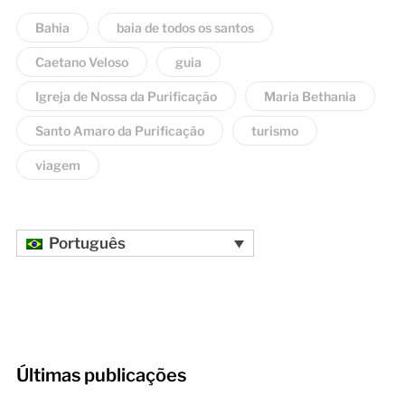
Bahia
baia de todos os santos
Caetano Veloso
guia
Igreja de Nossa da Purificação
Maria Bethania
Santo Amaro da Purificação
turismo
viagem
Português
Últimas publicações