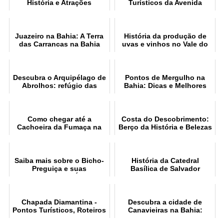
História e Atrações
Turísticos da Avenida
Turísticas
Contorno em Salvador BA
Juazeiro na Bahia: A Terra
História da produção de
das Carrancas na Bahia
uvas e vinhos no Vale do
São Francisco
Descubra o Arquipélago de
Pontos de Mergulho na
Abrolhos: refúgio das
Bahia: Dicas e Melhores
baleias‑jubarte e hotspot
Locais
de biodiversidade
Como chegar até a
Costa do Descobrimento:
Cachoeira da Fumaça na
Berço da História e Belezas
Chapada Diamantina
Naturais
Saiba mais sobre o Bicho-
História da Catedral
Preguiça e suas
Basílica de Salvador
Características Únicas
Chapada Diamantina -
Descubra a cidade de
Pontos Turísticos, Roteiros
Canavieiras na Bahia:
e Dicas
Praias, história e cultura