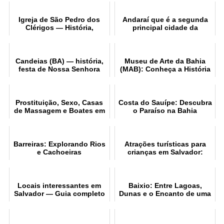
Igreja de São Pedro dos
Andaraí que é a segunda
Clérigos — História,
principal cidade da
arquitetura e arte sacra
Chapada Diamantina
Candeias (BA) — história,
Museu de Arte da Bahia
festa de Nossa Senhora
(MAB): Conheça a História
das Candeias e atrações
e o Acervo
turísticas
Prostituição, Sexo, Casas
Costa do Sauípe: Descubra
de Massagem e Boates em
o Paraíso na Bahia
Salvador
Barreiras: Explorando Rios
Atrações turísticas para
e Cachoeiras
crianças em Salvador:
Diversão e aprendizado
Locais interessantes em
Baixio: Entre Lagoas,
Salvador — Guia completo
Dunas e o Encanto de uma
Vila Cercada por Natureza