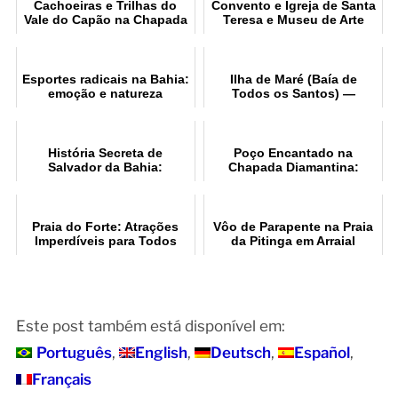
Cachoeiras e Trilhas do
Convento e Igreja de Santa
Vale do Capão na Chapada
Teresa e Museu de Arte
Diamantina
Sacra UFBa em Salvador
Esportes radicais na Bahia:
Ilha de Maré (Baía de
emoção e natureza
Todos os Santos) —
praias, cultura e como
chegar
História Secreta de
Poço Encantado na
Salvador da Bahia:
Chapada Diamantina:
Caramuru e os Primórdios
Como Visitar
da Cidade
Praia do Forte: Atrações
Vôo de Parapente na Praia
Imperdíveis para Todos
da Pitinga em Arraial
d’Ajuda
Este post também está disponível em:
Português
English
Deutsch
Español
Français