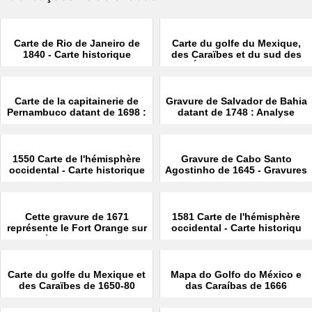
Carte de Rio de Janeiro de
Carte du golfe du Mexique,
1840 - Carte historique
des Caraïbes et du sud des
États-Unis de 1682
Carte de la capitainerie de
Gravure de Salvador de Bahia
Pernambuco datant de 1698 :
datant de 1748 : Analyse
Une Histoire D'Art
1550 Carte de l'hémisphère
Gravure de Cabo Santo
occidental - Carte historique
Agostinho de 1645 - Gravures
historiques
Cette gravure de 1671
1581 Carte de l'hémisphère
représente le Fort Orange sur
occidental - Carte historiqu
l'île d'Itamaraca
Carte du golfe du Mexique et
Mapa do Golfo do México e
des Caraïbes de 1650-80
das Caraíbas de 1666