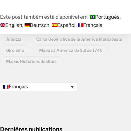
Este post também está disponível em:
Português
English
Deutsch
Español
Français
Albrizzi
Carta Geografica della America Meridionale
Girolamo
Mapa da America do Sul de 1740
Mapas Históricos do Brasil
Français
Dernières publications