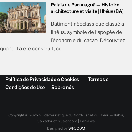
Palais de Paranaguá — Histoire,
architecture et visite | Ilhéus (BA)
Bâtiment néoclassique classé à
Ilhéus, symbole de l’apogée de
l’économie du cacao. Découvrez
quand il a été construit, ce
Política de Privacidade e Cookies
Termos e
Condições de Uso
Sobre nós
Copyright © 2026 Guide touristique du Nord-Est et du Brésil — Bahia,
Salvador et plus encore | Bahia.ws
Designed by
WPZOOM