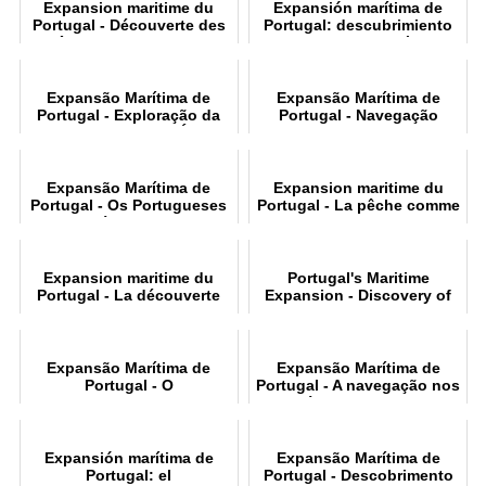
Expansion maritime du
Expansión marítima de
Portugal - Découverte des
Portugal: descubrimiento
îles de l'Atlantique
de las islas del Atlántico
Expansão Marítima de
Expansão Marítima de
Portugal - Exploração da
Portugal - Navegação
costa ocidental da África
antes dos Descobrimentos
Expansão Marítima de
Expansion maritime du
Portugal - Os Portugueses
Portugal - La pêche comme
na América do Norte
origine
Expansion maritime du
Portugal's Maritime
Portugal - La découverte
Expansion - Discovery of
de la route maritime vers
the Atlantic Islands
l'Inde
Expansão Marítima de
Expansão Marítima de
Portugal - O
Portugal - A navegação nos
descobrimento do caminho
séculos XV e XVI
marítimo para a Índia
Expansión marítima de
Expansão Marítima de
Portugal: el
Portugal - Descobrimento