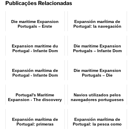
Publicações Relacionadas
Die maritime Expansion
Expansión marítima de
Portugals – Erste
Portugal: la navegación
Seefahrtsoperationen
antes de los
descubrimientos
Expansion maritime du
Die maritime Expansion
Portugal - Infante Dom
Portugals – Infante Dom
Henrique, le Navigateur
Henrique, der „Seefahrer“
Expansión marítima de
Die maritime Expansion
Portugal - Infante Dom
Portugals – Die
Henrique, el «Navegante»
Entdeckung des Seewegs
nach Indien
Portugal's Maritime
Navios utilizados pelos
Expansion - The discovery
navegadores portugueses
of the sea route to India
nos Séculos XV e XVI
Expansión marítima de
Expansión marítima de
Portugal: primeras
Portugal: la pesca como
operaciones navales
origen