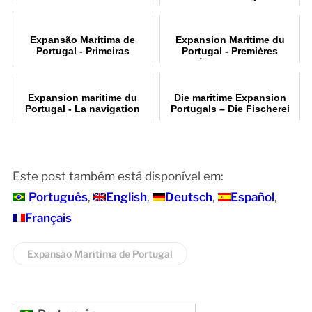
descubrimiento de la ruta
das Ilhas do Atlântico
marítima hacia la India
Expansão Marítima de
Expansion Maritime du
Portugal - Primeiras
Portugal - Premières
Operações Navais
Opérations Navales
Expansion maritime du
Die maritime Expansion
Portugal - La navigation
Portugals – Die Fischerei
avant les découvertes
als Ursprung
Este post também está disponível em:
Português
English
Deutsch
Español
Français
Expansão Marítima de Portugal