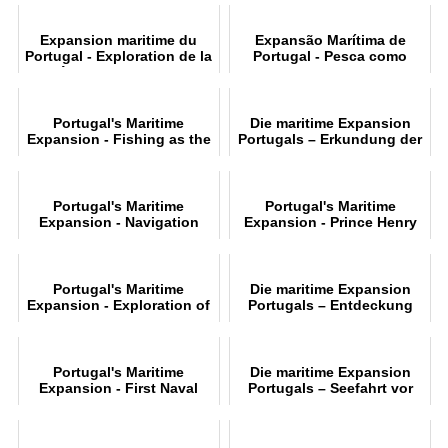
Expansion maritime du
Expansão Marítima de
Portugal - Exploration de la
Portugal - Pesca como
côte occidentale de
Origem
l'Afrique
Portugal's Maritime
Die maritime Expansion
Expansion - Fishing as the
Portugals – Erkundung der
Origin
Westküste Afrikas
Portugal's Maritime
Portugal's Maritime
Expansion - Navigation
Expansion - Prince Henry
before the Discoveries
the Navigator
Portugal's Maritime
Die maritime Expansion
Expansion - Exploration of
Portugals – Entdeckung
the West Coast of Africa
der Atlantikinseln
Portugal's Maritime
Die maritime Expansion
Expansion - First Naval
Portugals – Seefahrt vor
Operations
den Entdeckungen