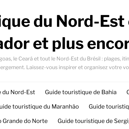
ique du Nord-Est 
ador et plus encor
oas, le Ceará et tout le Nord-Est du Brésil : plages, itin
ergement. Laissez-vous inspirer et organisez votre v
e du Nord-Est
Guide touristique de Bahia
uide touristique du Maranhão
Guide touristiq
io Grande do Norte
Guide touristique de Serg