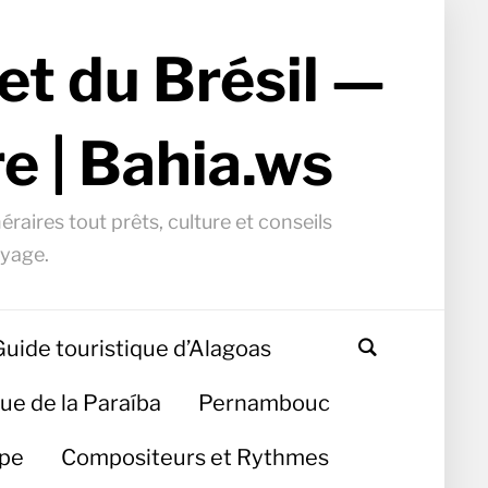
et du Brésil —
e | Bahia.ws
éraires tout prêts, culture et conseils
oyage.
Guide touristique d’Alagoas
ue de la Paraíba
Pernambouc
ipe
Compositeurs et Rythmes