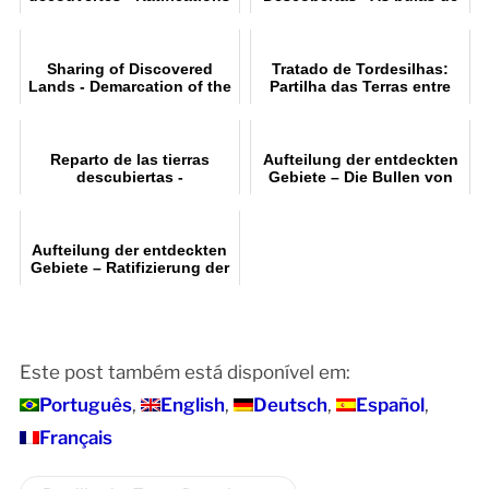
de l'expansion portugaise
Alexandre VI
par la Sainte-Siège
Sharing of Discovered
Tratado de Tordesilhas:
Lands - Demarcation of the
Partilha das Terras entre
Tordesillas Meridian
Portugal e Espanha
Reparto de las tierras
Aufteilung der entdeckten
descubiertas -
Gebiete – Die Bullen von
Ratificaciones de la
Alexander V
expansión portuguesa por
la Santa Sede
Aufteilung der entdeckten
Gebiete – Ratifizierung der
portugiesischen
Expansion durch den
Heiligen S...
Este post também está disponível em:
Português
English
Deutsch
Español
Français