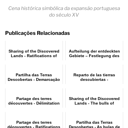
Cena histórica simbólica da expansão portuguesa
do século XV
Publicações Relacionadas
Sharing of the Discovered
Aufteilung der entdeckten
Lands - Ratifications of
Gebiete – Festlegung des
Portuguese expansion by
Meridians von Tordesillas
the Holy See
Partilha das Terras
Reparto de las tierras
Descobertas - Demarcação
descubiertas -
do Meridiano de
Demarcación del meridiano
Tordesilhas
de Tordesillas
Partage des terres
Sharing of the Discovered
découvertes - Délimitation
Lands - The bulls of
du méridien de Tordesillas
Alexander VI
Partage des terres
Partilha das Terras
découvertes - Ratifications
Descobertas - As bulas de