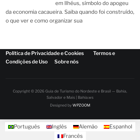
em Ilhéus, símbolo do apogeu
da economia cacaueira. Saiba quando foi construído,
o que ver e como organizar sua
Política de Privacidade e Cookies
Termos e
Condições de Uso
Sobre nós
Copyright © 2026 Guia de Turismo do Nordeste e Brasil — Bahia,
Salvador e Mais | Bahia.ws
Designed by
WPZOOM
Português
Inglês
Alemão
Espanhol
Francês