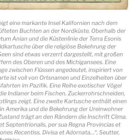
eigt eine markante Insel Kalifornien nach dem
lüfteten Buchten an der Nordküste. Oberhalb der
etum Anian und die Küstenlinie der Terra Esonis
ildkartusche über die religiöse Bekehrung der
een sind etwas verzerrt dargestellt, mit großen
fern des Oberen und des Michigansees. Eine
ge zwischen Flüssen angedeutet, inspiriert von
rte ist voll von Ortsnamen und Einzelheiten über
ahrten im Pazifik. Eine Reihe exotischer Vögel
die Indianer beim Fischen, Zuckerrohrschneiden,
tlings zeigt. Eine zweite Kartusche enthält einen
 in Amerika und die Bekehrung der Ureinwohner
Zustand trägt an den Rändern die Inschrift Clima.
et Septentrionalis, per sua Regna Provincias et
iones Recentiss. Divisa et Adornata…“, Seutter,