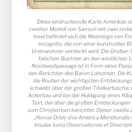
Diese eindrucksvolle Karte Amerikas z
zweiten Modell von Sanson mit zwei zerk
Insel befindet sich die Meerenge von Fr
incognito, die von einer kunstvollen B
Ureinwohner verdeckt wird. Die Großen S
falschen Buchten an den westlichen U
Nordwestpassage ist in Form einer Passa
den Berichten des Baron Lahontan. Die Ka
die Routen der wichtigsten Entdeckungsf
schwebt über der großen Titelkartusche, 
Ackerbau und bei der Huldigung eines Häup
Text, der über die großen Entdeckungen
zum Christentum berichtet. Dieser zweite 
„Novus Orbis sive America Meridionalis 
Insulas Iuxta Observationes et Descript