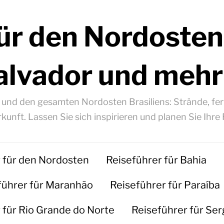
ür den Nordosten
alvador und mehr
á und den gesamten Nordosten Brasiliens: Strände, fert
kunft. Lassen Sie sich inspirieren und planen Sie Ihre 
 für den Nordosten
Reiseführer für Bahia
führer für Maranhão
Reiseführer für Paraíba
 für Rio Grande do Norte
Reiseführer für Ser