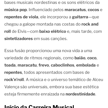
bases musicais nordestinas e os sons elétricos da
música pop
. Influenciado pelos
maracatus
,
cocos
e
repentes de viola
, ele incorporou a
guitarra
—que
chegou a galope montada nas costas do
rock and
roll
de Elvis—com
baixo elétrico
e, mais tarde, com
sintetizadores
em suas canções.
Essa fusão proporcionou uma nova vida a uma
variedade de ritmos regionais, como
baião
,
coco
,
toada
,
maracatu
,
frevo
,
caboclinhos
,
embolada
e
repentes
, todos apresentados com bases de
rock’n’roll
. A música e o universo temático de Alceu
Valença são universais, embora sua base estética
esteja firmemente enraizada na
nordestinidade
.
Início da Carreira Musical