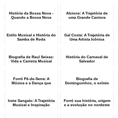
História da Bossa Nova -
Alcione: A Trajetória de
Quando a Bossa Nova
uma Grande Cantora
conquistou o mundo
Estilo Musical e História do
Gal Costa: A Trajetória de
Samba de Roda
Uma Artista Icônica
Biografia de Raul Seixas:
História do Carnaval de
Vida e Carreira Musical
Salvador
Forró Pé-de-Serra: A
Biografia de
Música e a Dança que
Dominguinhos, o exímio
Celebram a Cultura
sanfoneiro
Nordestina
Ivete Sangalo: A Trajetória
Forró sua história, origem
Musical e Inspiração
e a evolução no nordeste