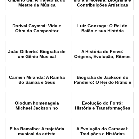
Gilberto Gil: A Trajetória do
Morais Moreira: Biografia e
Mestre da Música
Contribuições Artísticas
Dorival Caymmi: Vida e
Luiz Gonzaga: O Rei do
Obra do Compositor
Baião e sua História
João Gilberto: Biografia de
A História do Frevo:
um Gênio Musical
Origens, Evolução, Ritmos
e Estilos
Carmen Miranda: A Rainha
Biografia de Jackson do
do Samba e Seus
Pandeiro: O Rei do Ritmo e
Sucessos
sua Música
Olodum homenageia
Evolução do Forró:
Michael Jackson no
História e Transformações
Pelourinho, Salvador
Elba Ramalho: A trajetória
A Evolução do Carnaval:
musical da artista
Tradições e Histórias