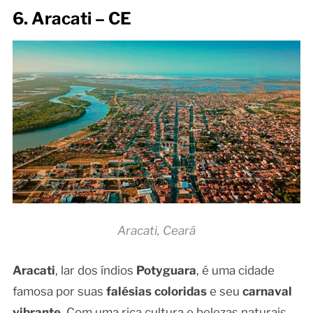
6. Aracati – CE
Aracati, Ceará
Aracati
, lar dos índios
Potyguara
, é uma cidade
famosa por suas
falésias coloridas
e seu
carnaval
vibrante
. Com uma rica cultura e belezas naturais,