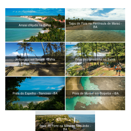
Taipu de Fora na Península de Maraú -
Arraial d’Ajuda na Bahia
BA
Jeribucaçu em Itacaré - Bahia
Praia de Havaizinho na Bahia
Praia do Espelho - Trancoso - BA
Praia de Moreré em Boipeba – BA
Praia do Forte na Mata de São João -
BA