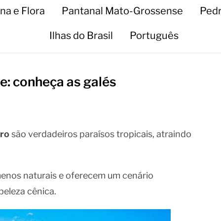
na e Flora
Pantanal Mato-Grossense
Pedr
Ilhas do Brasil
Português
e: conheça as galés
iro
são verdadeiros paraísos tropicais, atraindo
enos naturais e oferecem um cenário
beleza cênica.