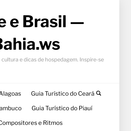
 e Brasil —
Bahia.ws
, cultura e dicas de hospedagem. Inspire-se
 Alagoas
Guia Turístico do Ceará
rnambuco
Guia Turístico do Piauí
Compositores e Ritmos