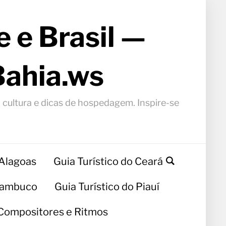
 e Brasil —
Bahia.ws
, cultura e dicas de hospedagem. Inspire-se
 Alagoas
Guia Turístico do Ceará
rnambuco
Guia Turístico do Piauí
Compositores e Ritmos