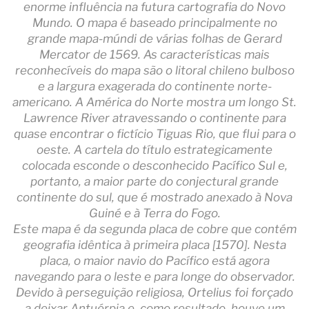
enorme influência na futura cartografia do Novo
Mundo. O mapa é baseado principalmente no
grande mapa-múndi de várias folhas de Gerard
Mercator de 1569. As características mais
reconhecíveis do mapa são o litoral chileno bulboso
e a largura exagerada do continente norte-
americano. A América do Norte mostra um longo St.
Lawrence River atravessando o continente para
quase encontrar o fictício Tiguas Rio, que flui para o
oeste. A cartela do título estrategicamente
colocada esconde o desconhecido Pacífico Sul e,
portanto, a maior parte do conjectural grande
continente do sul, que é mostrado anexado à Nova
Guiné e à Terra do Fogo.
Este mapa é da segunda placa de cobre que contém
geografia idêntica à primeira placa [1570]. Nesta
placa, o maior navio do Pacífico está agora
navegando para o leste e para longe do observador.
Devido à perseguição religiosa, Ortelius foi forçado
a deixar Antuérpia e, como resultado, houve um