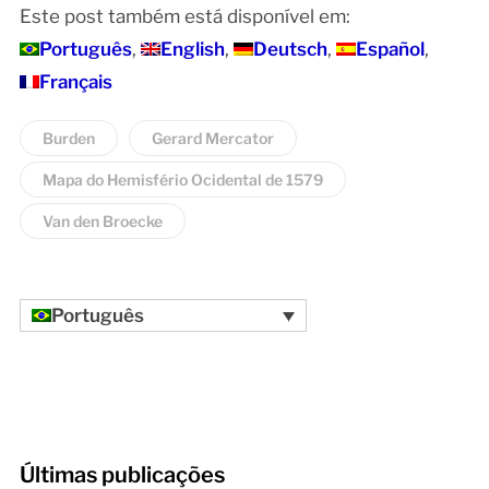
Este post também está disponível em:
Português
English
Deutsch
Español
Français
Burden
Gerard Mercator
Mapa do Hemisfério Ocidental de 1579
Van den Broecke
Português
Últimas publicações