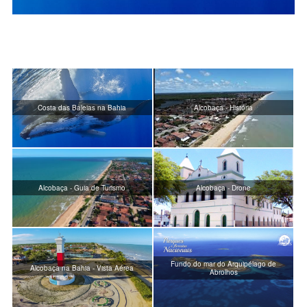
Costa das Baleias na Bahia
Alcobaça - História
Alcobaça - Guia de Turismo
Alcobaça - Drone
Fundo do mar do Arquipélago de
Alcobaça na Bahia - Vista Aérea
Abrolhos