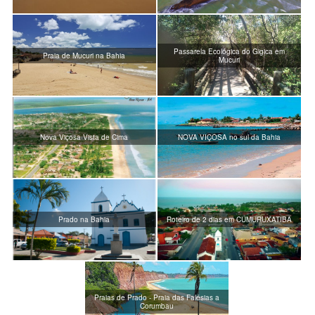
Passarela Ecológica do Gigica em
Praia de Mucuri na Bahia
Mucuri
Nova Viçosa Vista de Cima
NOVA VIÇOSA no sul da Bahia
Prado na Bahia
Roteiro de 2 dias em CUMURUXATIBA
Praias de Prado - Praia das Falésias a
Corumbau