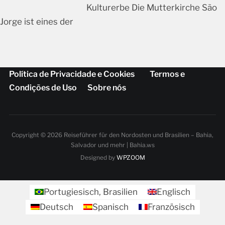
Kulturerbe Die Mutterkirche São
Jorge ist eines der
Política de Privacidade e Cookies
Termos e
Condições de Uso
Sobre nós
Copyright © 2026 Reiseführer für den Nordosten und Brasilien – Bahia,
Salvador und mehr | Bahia.ws
Designed by
WPZOOM
Portugiesisch, Brasilien
Englisch
Deutsch
Spanisch
Französisch