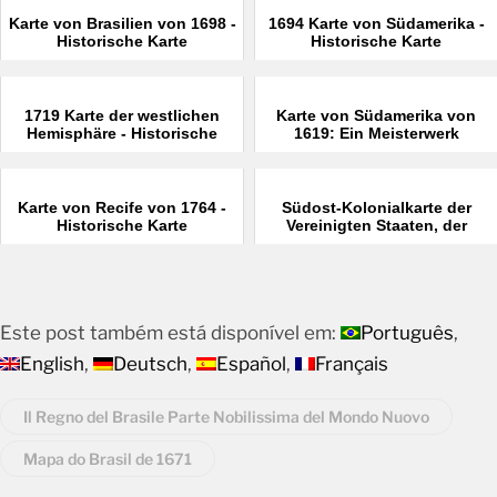
Karte von Brasilien von 1698 -
1694 Karte von Südamerika -
Historische Karte
Historische Karte
1719 Karte der westlichen
Karte von Südamerika von
Hemisphäre - Historische
1619: Ein Meisterwerk
Karte
Karte von Recife von 1764 -
Südost-Kolonialkarte der
Historische Karte
Vereinigten Staaten, der
Bahamas und der Großen
Antillen von 1706
Este post também está disponível em:
Português
English
Deutsch
Español
Français
Il Regno del Brasile Parte Nobilissima del Mondo Nuovo
Mapa do Brasil de 1671