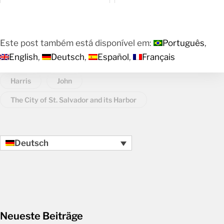
Historische Karten von
Brasilien
Este post também está disponível em:
Português
English
Deutsch
Español
Français
Harris
John
The City of St. Salvador and its Harbor
Deutsch
Neueste Beiträge