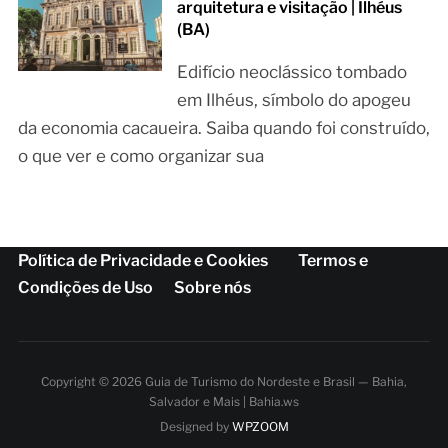
arquitetura e visitação | Ilhéus
(BA)
Edifício neoclássico tombado
em Ilhéus, símbolo do apogeu
da economia cacaueira. Saiba quando foi construído,
o que ver e como organizar sua
Política de Privacidade e Cookies
Termos e
Condições de Uso
Sobre nós
Copyright © 2026 Guia de Turismo do Nordeste e Brasil — Bahia,
Salvador e Mais | Bahia.ws
Designed by
WPZOOM