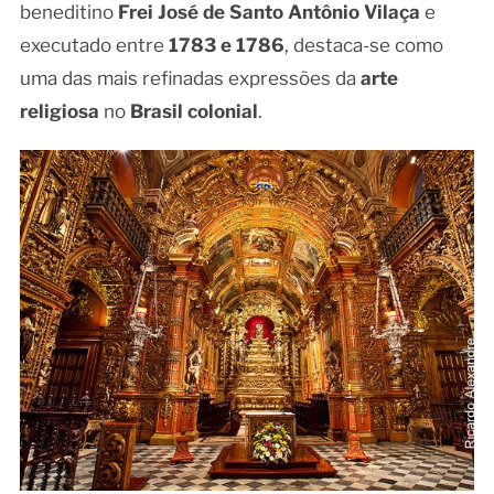
beneditino
Frei José de Santo Antônio Vilaça
e
executado entre
1783 e 1786
, destaca-se como
uma das mais refinadas expressões da
arte
religiosa
no
Brasil colonial
.