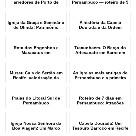
arredores de Porto de
Pernambuco — roteiro de 5
Galinhas
dias
Igreja da Graça e Seminário
A história da Capela
de Olinda: Patrimônio
Dourada e da Ordem
Histórico e Religioso
Terceira do Recife
Rota dos Engenhos e
Tracunhaém: O Berço do
Maracatus em
Artesanato em Barro em
Pernambuco: História
Pernambuco
Museu Cais do Sertão em
As igrejas mais antigas de
Recife: valorização da
Pernambuco e a primeira
cultura sertaneja
igreja do Brasil
Praias do Litoral Sul de
Roteiro de 7 dias em
Pernambuco
Pernambuco: Atrações
Imperdíveis
Igreja Nossa Senhora da
Capela Dourada: Um
Boa Viagem: Um Marco
Tesouro Barroco em Recife
Histórico