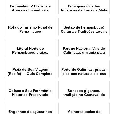
Pernambuco: História e
Principais cidades
Atrações Imperdíveis
turísticas da Zona da Mata
de Pernambuco
Rota do Turismo Rural de
Sertão de Pernambuco:
Pernambuco
Cultura e Tradições Locais
Litoral Norte de
Parque Nacional Vale do
Pernambuco: praias,
Catimbau: um guia para
história e atrações
visitação
Praia de Boa Viagem
Porto de Galinhas: praias,
(Recife) — Guia Completo
piscinas naturais e dicas
para Visitantes
de viagem
Goiana e Seu Patrimônio
Bonecos gigantes:
Histórico Preservado
tradição no Carnaval de
Olinda
Engenhos de açúcar nos
Melhores praias de