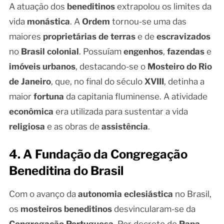
A atuação dos
beneditinos
extrapolou os limites da
vida
monástica
. A
Ordem
tornou-se uma das
maiores
proprietárias de terras
e de
escravizados
no
Brasil colonial
. Possuíam
engenhos
,
fazendas
e
imóveis urbanos
, destacando-se o
Mosteiro do Rio
de Janeiro
, que, no final do século
XVIII
, detinha a
maior
fortuna
da capitania fluminense. A atividade
econômica
era utilizada para sustentar a vida
religiosa
e as obras de
assistência
.
4. A Fundação da Congregação
Beneditina do Brasil
Com o avanço da
autonomia eclesiástica
no Brasil,
os
mosteiros beneditinos
desvincularam-se da
Congregação Portuguesa
. Por decreto do
Papa