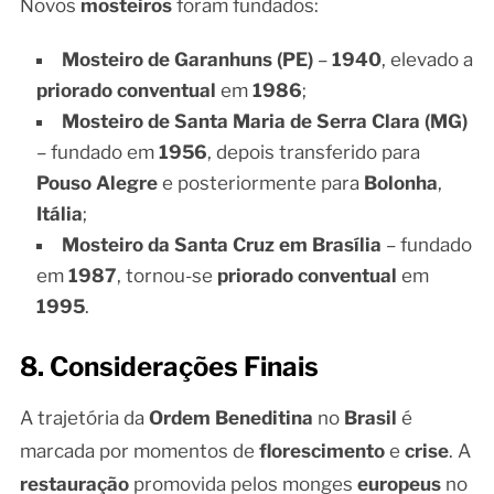
Novos
mosteiros
foram fundados:
Mosteiro de Garanhuns (PE)
–
1940
, elevado a
priorado conventual
em
1986
;
Mosteiro de Santa Maria de Serra Clara (MG)
– fundado em
1956
, depois transferido para
Pouso Alegre
e posteriormente para
Bolonha
,
Itália
;
Mosteiro da Santa Cruz em Brasília
– fundado
em
1987
, tornou-se
priorado conventual
em
1995
.
8. Considerações Finais
A trajetória da
Ordem Beneditina
no
Brasil
é
marcada por momentos de
florescimento
e
crise
. A
restauração
promovida pelos monges
europeus
no