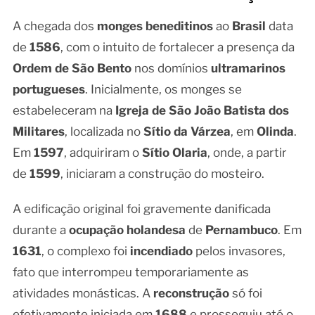
A chegada dos
monges beneditinos
ao
Brasil
data
de
1586
, com o intuito de fortalecer a presença da
Ordem de São Bento
nos domínios
ultramarinos
portugueses
. Inicialmente, os monges se
estabeleceram na
Igreja de São João Batista dos
Militares
, localizada no
Sítio da Várzea
, em
Olinda
.
Em
1597
, adquiriram o
Sítio Olaria
, onde, a partir
de
1599
, iniciaram a construção do mosteiro.
A edificação original foi gravemente danificada
durante a
ocupação holandesa
de
Pernambuco
. Em
1631
, o complexo foi
incendiado
pelos invasores,
fato que interrompeu temporariamente as
atividades monásticas. A
reconstrução
só foi
efetivamente iniciada em
1688
e prosseguiu até o