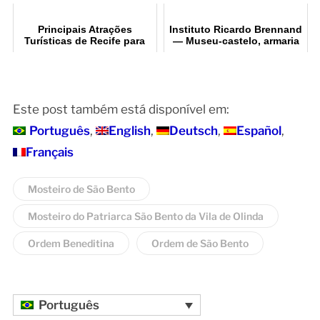
Principais Atrações
Instituto Ricardo Brennand
Turísticas de Recife para
— Museu-castelo, armaria
Visitar
e pinacoteca
Este post também está disponível em:
Português
English
Deutsch
Español
Français
Mosteiro de São Bento
Mosteiro do Patriarca São Bento da Vila de Olinda
Ordem Beneditina
Ordem de São Bento
Português