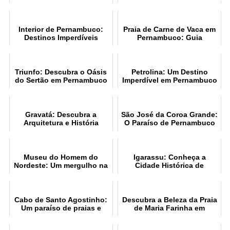
Arquitetura
Atrações
Interior de Pernambuco:
Praia de Carne de Vaca em
Destinos Imperdíveis
Pernambuco: Guia
Completo
Triunfo: Descubra o Oásis
Petrolina: Um Destino
do Sertão em Pernambuco
Imperdível em Pernambuco
Gravatá: Descubra a
São José da Coroa Grande:
Arquitetura e História
O Paraíso de Pernambuco
Museu do Homem do
Igarassu: Conheça a
Nordeste: Um mergulho na
Cidade Histórica de
cultura nordestina
Pernambuco
Cabo de Santo Agostinho:
Descubra a Beleza da Praia
Um paraíso de praias e
de Maria Farinha em
história
Pernambuco