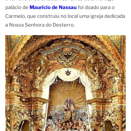
palácio de
Maurício de Nassau
foi doado para o
Carmelo, que construiu no local uma igreja dedicada
a Nossa Senhora do Desterro.