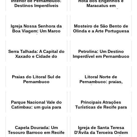
Interior de Pernambuco:
Rota dos Engenhos e
Destinos Imperdíveis
Maracatus em
Pernambuco: História
Igreja Nossa Senhora da
Mosteiro de São Bento de
Boa Viagem: Um Marco
Olinda e a Arte Portuguesa
Histórico
Serra Talhada: A Capital do
Petrolina: Um Destino
Xaxado e Cidade do
Imperdível em Pernambuco
Lampião
Praias do Litoral Sul de
Litoral Norte de
Pernambuco
Pernambuco: praias,
história e atrações
Parque Nacional Vale do
Principais Atrações
Catimbau: um guia para
Turísticas de Recife para
visitação
Visitar
Capela Dourada: Um
Igreja de Santa Teresa
Tesouro Barroco em Recife
D'Ávila da Terceira Ordem