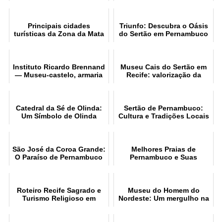
do Carmo e sua História
Principais cidades
Triunfo: Descubra o Oásis
turísticas da Zona da Mata
do Sertão em Pernambuco
de Pernambuco
Instituto Ricardo Brennand
Museu Cais do Sertão em
— Museu-castelo, armaria
Recife: valorização da
e pinacoteca
cultura sertaneja
Catedral da Sé de Olinda:
Sertão de Pernambuco:
Um Símbolo de Olinda
Cultura e Tradições Locais
São José da Coroa Grande:
Melhores Praias de
O Paraíso de Pernambuco
Pernambuco e Suas
Atrações
Roteiro Recife Sagrado e
Museu do Homem do
Turismo Religioso em
Nordeste: Um mergulho na
Recife PE
cultura nordestina