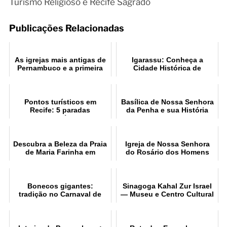
Turismo Religioso e Recife Sagrado
Publicações Relacionadas
As igrejas mais antigas de
Igarassu: Conheça a
Pernambuco e a primeira
Cidade Histórica de
igreja do Brasil
Pernambuco
Pontos turísticos em
Basílica de Nossa Senhora
Recife: 5 paradas
da Penha e sua História
imperdíveis
Descubra a Beleza da Praia
Igreja de Nossa Senhora
de Maria Farinha em
do Rosário dos Homens
Pernambuco
Pretos
Bonecos gigantes:
Sinagoga Kahal Zur Israel
tradição no Carnaval de
— Museu e Centro Cultural
Olinda
Judaico (Recife)