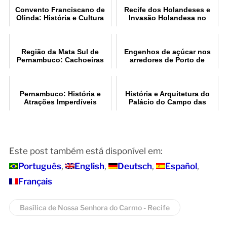
Convento Franciscano de
Recife dos Holandeses e
Olinda: História e Cultura
Invasão Holandesa no
Brasil
Região da Mata Sul de
Engenhos de açúcar nos
Pernambuco: Cachoeiras
arredores de Porto de
para Explorar
Galinhas
Pernambuco: História e
História e Arquitetura do
Atrações Imperdíveis
Palácio do Campo das
Princesas em Recife PE
Este post também está disponível em:
Português
English
Deutsch
Español
Français
Basílica de Nossa Senhora do Carmo - Recife