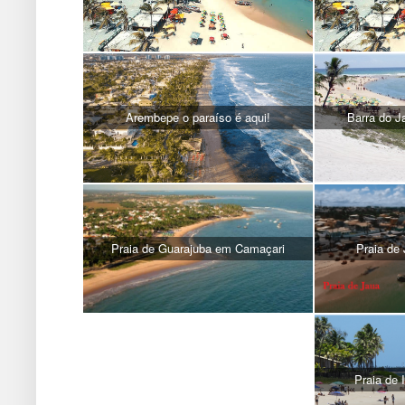
Arembepe o paraíso é aqui!
Barra do 
Praia de Guarajuba em Camaçari
Praia de
Praia de 