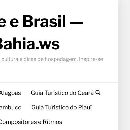
 e Brasil —
Bahia.ws
, cultura e dicas de hospedagem. Inspire-se
 Alagoas
Guia Turístico do Ceará
rnambuco
Guia Turístico do Piauí
Compositores e Ritmos