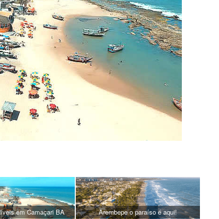
díveis em Camaçari BA
Arembepe o paraíso é aqui!