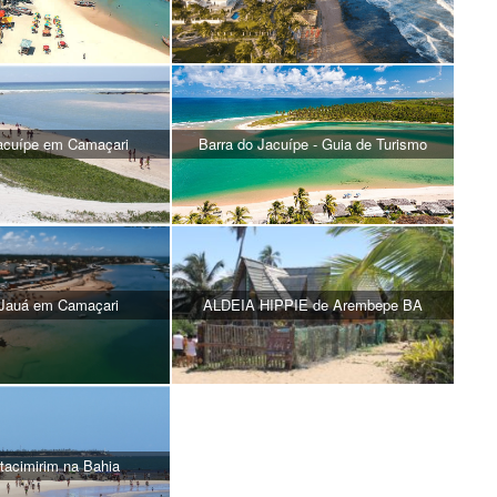
Jacuípe em Camaçari
Barra do Jacuípe - Guia de Turismo
 Jauá em Camaçari
ALDEIA HIPPIE de Arembepe BA
Itacimirim na Bahia