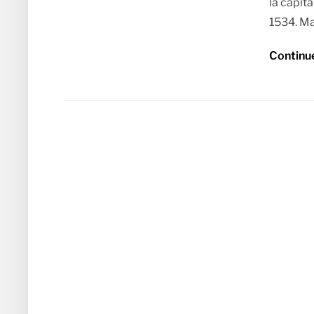
la capit
1534. Ma
Continu