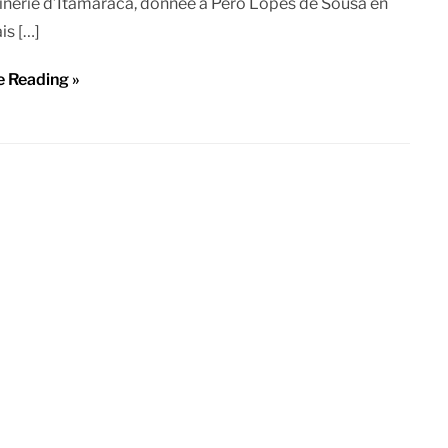
ainerie d’Itamaracá, donnée à Pero Lopes de Sousa en
is […]
e Reading »