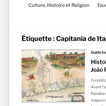
Culture, Histoire et Religion
Fau
Étiquette :
Capitania de I
Guide to
Histo
João 
Fondatio
Avant l’
Paraíba 
majeure p