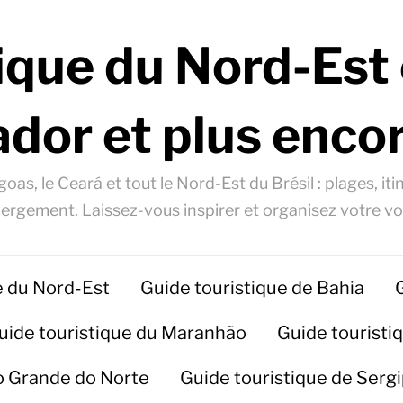
ique du Nord-Est 
ador et plus encor
oas, le Ceará et tout le Nord-Est du Brésil : plages, itin
ergement. Laissez-vous inspirer et organisez votre v
e du Nord-Est
Guide touristique de Bahia
uide touristique du Maranhão
Guide touristiq
io Grande do Norte
Guide touristique de Serg