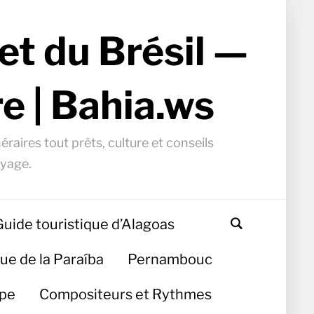
et du Brésil —
e | Bahia.ws
éraires tout prêts, culture et conseils
oyage.
Guide touristique d’Alagoas
ue de la Paraíba
Pernambouc
ipe
Compositeurs et Rythmes