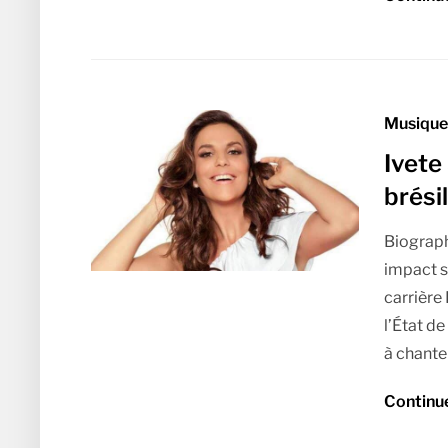
Musique 
Ivete
brési
Biograph
impact s
carrière 
l’État d
à chante
Continu