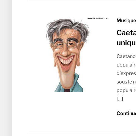
Musique 
Caeta
uniq
Caetano 
populaire
d’expres
sous le 
populair
[…]
Continu