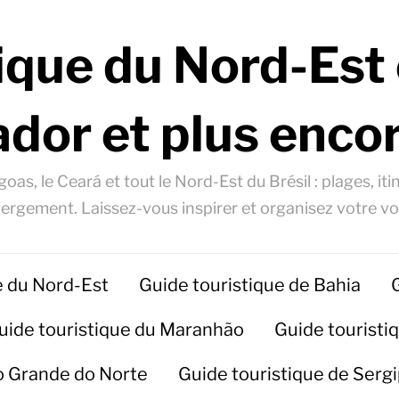
ique du Nord-Est 
ador et plus encor
oas, le Ceará et tout le Nord-Est du Brésil : plages, itin
ergement. Laissez-vous inspirer et organisez votre v
e du Nord-Est
Guide touristique de Bahia
uide touristique du Maranhão
Guide touristiq
io Grande do Norte
Guide touristique de Serg