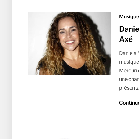
Musique 
Danie
Axé
Daniela 
musique 
Mercuri d
une chan
présenta
Continu