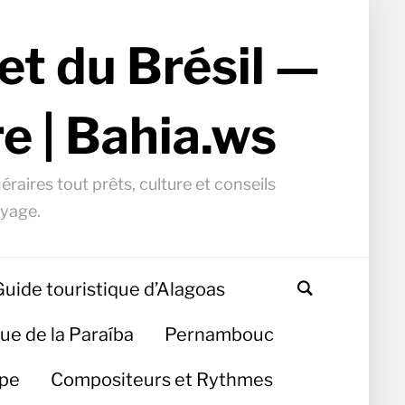
et du Brésil —
e | Bahia.ws
éraires tout prêts, culture et conseils
oyage.
Guide touristique d’Alagoas
ue de la Paraíba
Pernambouc
ipe
Compositeurs et Rythmes