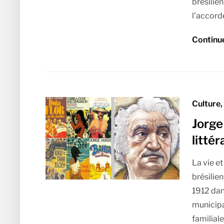
brésilie
l’accord
Continu
Culture,
Jorge
litté
La vie e
brésilie
1912 dans
municipal
familial