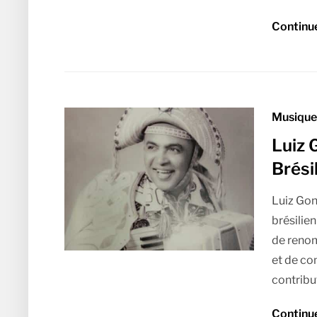
Continu
Musique 
Luiz 
Brési
Luiz Gon
brésilie
de renom
et de com
contribut
Continu