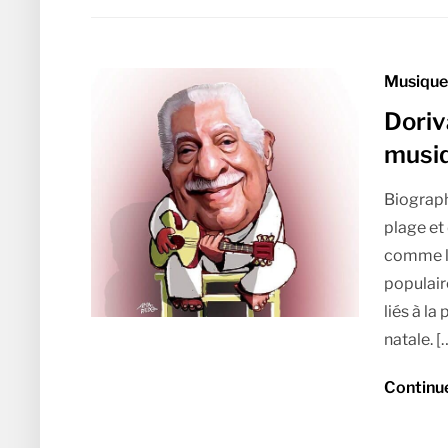
Musique 
Doriv
musiq
Biograph
plage e
comme l
populair
liés à la
natale. [
Continu