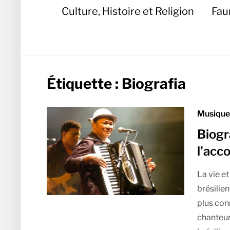
Culture, Histoire et Religion
Fau
Étiquette :
Biografia
Musique 
Biogr
l’acc
La vie e
brésilie
plus con
chanteur