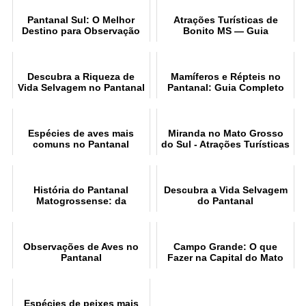
Pantanal Sul: O Melhor
Atrações Turísticas de
Destino para Observação
Bonito MS — Guia
de Animais
Completo
Descubra a Riqueza de
Mamíferos e Répteis no
Vida Selvagem no Pantanal
Pantanal: Guia Completo
Norte
Espécies de aves mais
Miranda no Mato Grosso
comuns no Pantanal
do Sul - Atrações Turísticas
Matogrossense
História do Pantanal
Descubra a Vida Selvagem
Matogrossense: da
do Pantanal
ocupação ao ecoturismo
Matogrossense
Observações de Aves no
Campo Grande: O que
Pantanal
Fazer na Capital do Mato
Grosso do Sul
Espécies de peixes mais