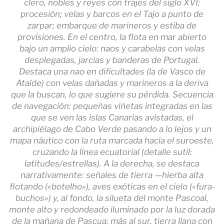
clero, nobles y reyes con trajes del siglo XVI;
procesión; velas y barcos en el Tajo a punto de
zarpar; embarque de marineros y estiba de
provisiones. En el centro, la flota en mar abierto
bajo un amplio cielo: naos y carabelas con velas
desplegadas, jarcias y banderas de Portugal.
Destaca una nao en dificultades (la de Vasco de
Ataíde) con velas dañadas y marineros a la deriva
que la buscan, lo que sugiere su pérdida. Secuencia
de navegación: pequeñas viñetas integradas en las
que se ven las islas Canarias avistadas, el
archipiélago de Cabo Verde pasando a lo lejos y un
mapa náutico con la ruta marcada hacia el suroeste,
cruzando la línea ecuatorial (detalle sutil:
latitudes/estrellas). A la derecha, se destaca
narrativamente: señales de tierra —hierba alta
flotando («botelho»), aves exóticas en el cielo («fura-
buchos») y, al fondo, la silueta del monte Pascoal,
monte alto y redondeado iluminado por la luz dorada
de la mañana de Pascua; más al sur, tierra llana con