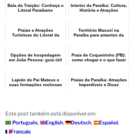
Baía da Traição: Conheça o
Interior da Paraíba: Cultura,
Litoral Paraibano
História e Atrações
Imperdíveis
Praias e Atrações
Território Macuxí na
Turísticas do Litoral da
Paraíba para amantes da
Paraíba
natureza
Opções de hospedagem
Praia de Coqueirinho (PB):
em João Pessoa: guia útil
como chegar e o que fazer
Lajedo de Pai Mateus e
Praias da Paraíba: Atrações
suas formações rochosas
Imperdíveis e Dicas
Este post também está disponível em:
Português
English
Deutsch
Español
Français