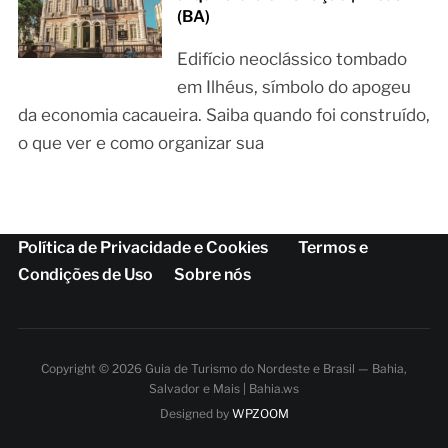
(BA)
Edifício neoclássico tombado
em Ilhéus, símbolo do apogeu
da economia cacaueira. Saiba quando foi construído,
o que ver e como organizar sua
Política de Privacidade e Cookies
Termos e
Condições de Uso
Sobre nós
Copyright © 2026 Guia de Turismo do Nordeste e Brasil — Bahia,
Salvador e Mais | Bahia.ws
Designed by
WPZOOM