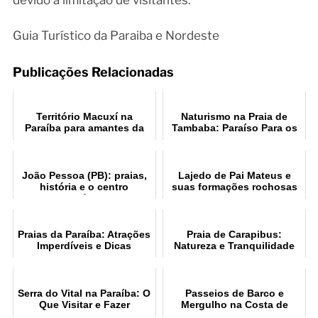
Guia Turístico da Paraiba e Nordeste
Publicações Relacionadas
Território Macuxí na
Naturismo na Praia de
Paraíba para amantes da
Tambaba: Paraíso Para os
natureza
Naturistas
João Pessoa (PB): praias,
Lajedo de Pai Mateus e
história e o centro
suas formações rochosas
histórico
Praias da Paraíba: Atrações
Praia de Carapibus:
Imperdíveis e Dicas
Natureza e Tranquilidade
no Conde PB
Serra do Vital na Paraíba: O
Passeios de Barco e
Que Visitar e Fazer
Mergulho na Costa de
João Pessoa PB