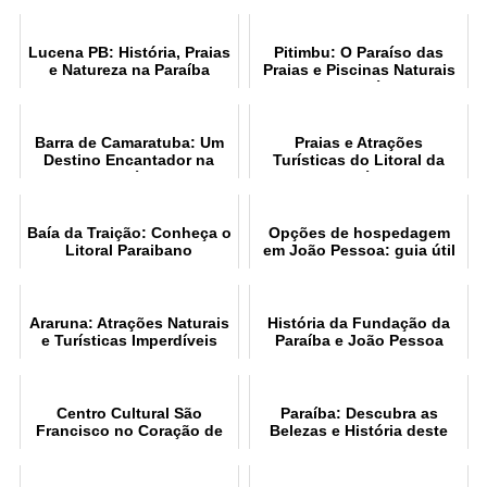
Lucena PB: História, Praias
Pitimbu: O Paraíso das
e Natureza na Paraíba
Praias e Piscinas Naturais
na Paraíba
Barra de Camaratuba: Um
Praias e Atrações
Destino Encantador na
Turísticas do Litoral da
Paraíba
Paraíba
Baía da Traição: Conheça o
Opções de hospedagem
Litoral Paraibano
em João Pessoa: guia útil
Araruna: Atrações Naturais
História da Fundação da
e Turísticas Imperdíveis
Paraíba e João Pessoa
Centro Cultural São
Paraíba: Descubra as
Francisco no Coração de
Belezas e História deste
João Pessoa
Estado Brasileiro