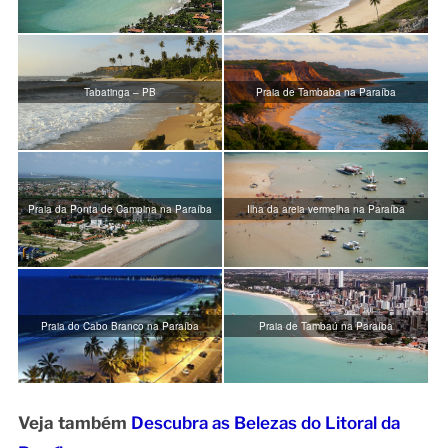
Tabatinga – PB
Praia de Tambaba na Paraíba
Praia da Ponta de Campina na Paraíba
Ilha da areia vermelha na Paraíba
Praia do Cabo Branco na Paraíba
Praia de Tambaú na Paraíba
Veja também
Descubra as Belezas do Litoral da