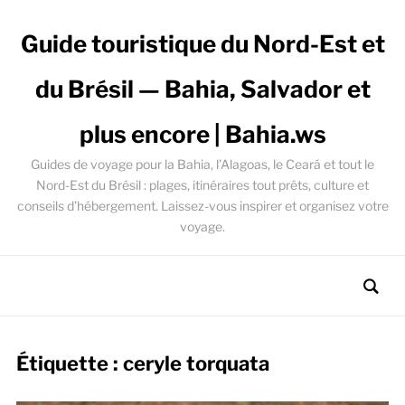
Guide touristique du Nord-Est et
du Brésil — Bahia, Salvador et
plus encore | Bahia.ws
Guides de voyage pour la Bahia, l’Alagoas, le Ceará et tout le
Nord-Est du Brésil : plages, itinéraires tout prêts, culture et
conseils d’hébergement. Laissez-vous inspirer et organisez votre
voyage.
Étiquette :
ceryle torquata