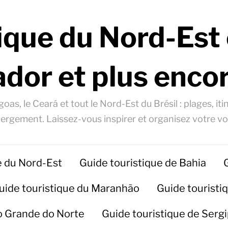
ique du Nord-Est 
ador et plus encor
oas, le Ceará et tout le Nord-Est du Brésil : plages, itin
ergement. Laissez-vous inspirer et organisez votre v
e du Nord-Est
Guide touristique de Bahia
uide touristique du Maranhão
Guide touristiq
io Grande do Norte
Guide touristique de Serg