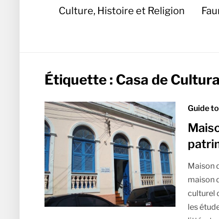
Culture, Histoire et Religion
Fau
Étiquette :
Casa de Cultur
Guide t
Maiso
patri
Maison d
maison d
culturel
les étude