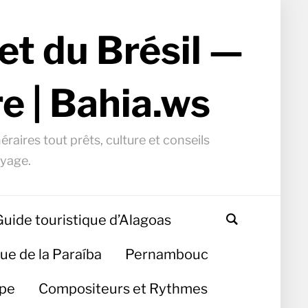
et du Brésil —
e | Bahia.ws
éraires tout prêts, culture et conseils
oyage.
Guide touristique d’Alagoas
ue de la Paraíba
Pernambouc
ipe
Compositeurs et Rythmes