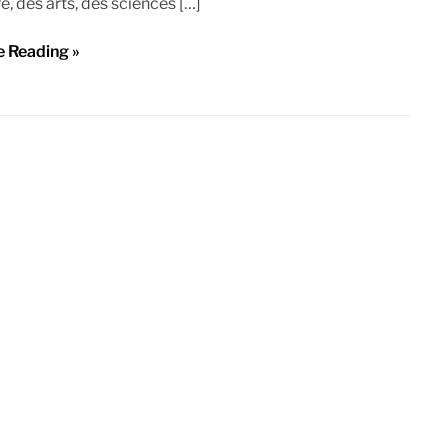
re, des arts, des sciences […]
e Reading »