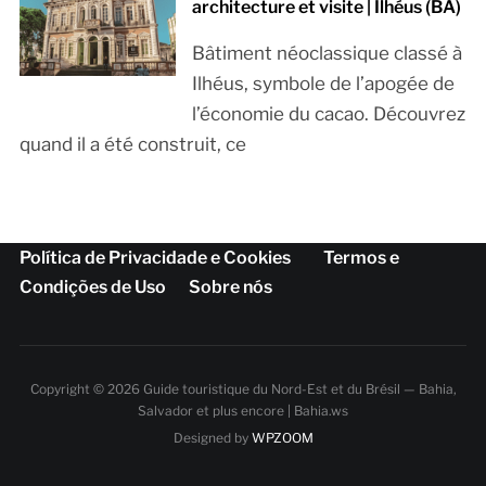
architecture et visite | Ilhéus (BA)
Bâtiment néoclassique classé à
Ilhéus, symbole de l’apogée de
l’économie du cacao. Découvrez
quand il a été construit, ce
Política de Privacidade e Cookies
Termos e
Condições de Uso
Sobre nós
Copyright © 2026 Guide touristique du Nord-Est et du Brésil — Bahia,
Salvador et plus encore | Bahia.ws
Designed by
WPZOOM