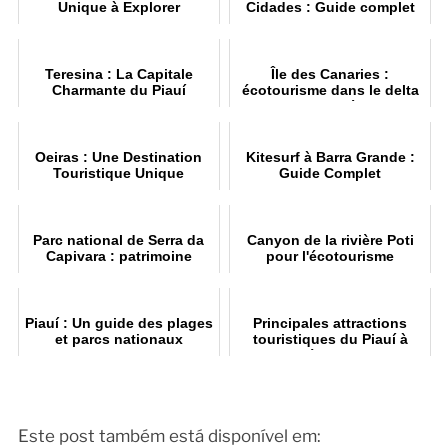
Unique à Explorer
Cidades : Guide complet
Teresina : La Capitale
Île des Canaries :
Charmante du Piauí
écotourisme dans le delta
du Parnaíba
Oeiras : Une Destination
Kitesurf à Barra Grande :
Touristique Unique
Guide Complet
Parc national de Serra da
Canyon de la rivière Poti
Capivara : patrimoine
pour l'écotourisme
mondial
Piauí : Un guide des plages
Principales attractions
et parcs nationaux
touristiques du Piauí à
découvrir
Este post também está disponível em: