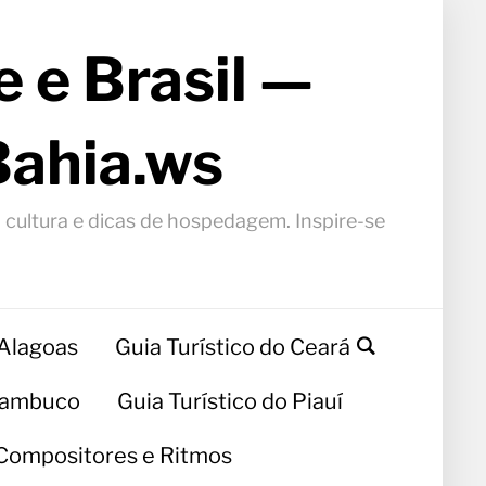
 e Brasil —
Bahia.ws
, cultura e dicas de hospedagem. Inspire-se
 Alagoas
Guia Turístico do Ceará
rnambuco
Guia Turístico do Piauí
Compositores e Ritmos