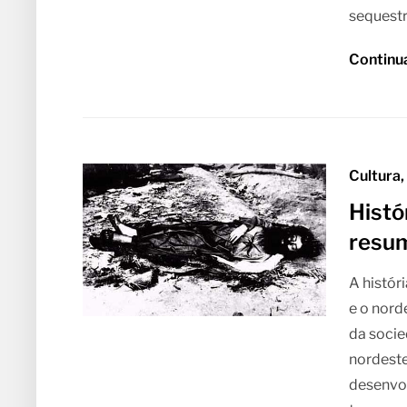
sequestr
Continu
Cultura,
Histó
resu
A histór
e o nord
da socie
nordeste
desenvo