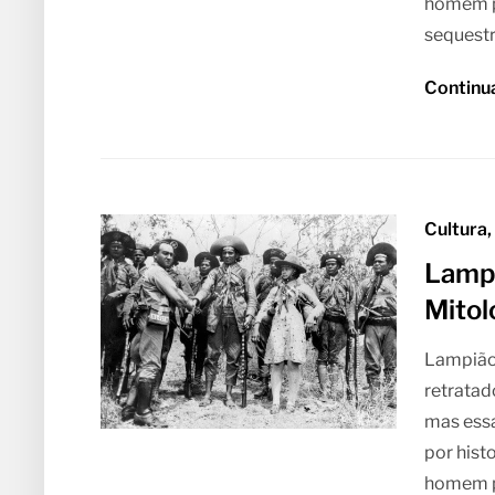
homem po
sequestr
Continu
Cultura,
Lampi
Mitol
Lampião
retratad
mas ess
por hist
homem po