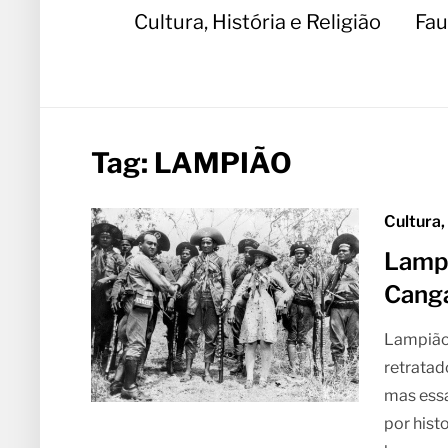
Cultura, História e Religião
Fau
Tag:
LAMPIÃO
Cultura,
Lampi
Cang
Lampião
retratad
mas ess
por hist