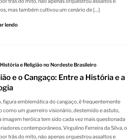
r trás do mito, não apenas orquestrou assaltos e
os, mas também cultivou um cenário de […]
ar lendo
 História e Religião no Nordeste Brasileiro
ão e o Cangaço: Entre a História e a
ogia
, figura emblemática do cangaço, é frequentemente
o como um guerreiro visionário, destemido e astuto,
a imagem heróica tem sido cada vez mais questionada
oriadores contemporâneos. Virgulino Ferreira da Silva, o
r trás do mito, não apenas orquestrou assaltos e