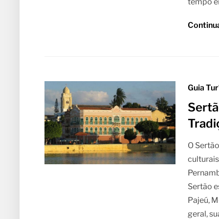
tempo e
Continu
Guia Tu
Sertã
Tradi
O Sertão
culturai
Pernamb
Sertão e
Pajeú, M
geral, s