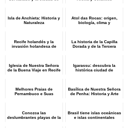
Lampião
Isla de Anchieta: Historia y
Atol das Rocas: origen,
Naturaleza
biología, clima y
naufragios
Recife holandés y la
La historia de la Capilla
invasión holandesa de
Dorada y de la Tercera
Brasil
Orden de Recife
Iglesia de Nuestra Señora
Igarassu: descubra la
de la Buena Viaje en Recife
histórica ciudad de
Pernambuco
Melhores Praias de
Basílica de Nuestra Señora
Pernambuco e Suas
de Penha: Historia y Arte
Atrações
Conozca las
Brasil tiene islas oceánicas
deslumbrantes playas de la
e islas continentales
costa sur de Pernambuco