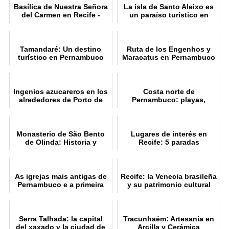
Basílica de Nuestra Señora
La isla de Santo Aleixo es
del Carmen en Recife -
un paraíso turístico en
Historia y Arquitectura
Pernambuco
Tamandaré: Un destino
Ruta de los Engenhos y
turístico en Pernambuco
Maracatus en Pernambuco
Ingenios azucareros en los
Costa norte de
alrededores de Porto de
Pernambuco: playas,
Galinhas
historia y atracciones
Monasterio de São Bento
Lugares de interés en
de Olinda: Historia y
Recife: 5 paradas
Significado
imprescindible
As igrejas mais antigas de
Recife: la Venecia brasileña
Pernambuco e a primeira
y su patrimonio cultural
igreja do Brasil
Serra Talhada: la capital
Tracunhaém: Artesanía en
del xaxado y la ciudad de
Arcilla y Cerámica