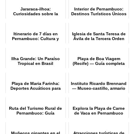
Jararaca-ilhoa:
Interior de Pernambuco:
Curiosidades sobre la
Destinos Turísticos Únicos
serpiente endémica
Itinerario de 7 días en
Iglesia de Santa Teresa de
Pernambuco: Cultura y
Ávila de la Tercera Orden
Playa
del Carmelo: Un Tesoro
Religioso
Ilha Grande: Un Paraíso
Playa de Boa Viagem
Tropical en Brasil
(Recife) — Guía completa
para visitantes
Playa de Maria Farinha:
Instituto Ricardo Brennand
Deportes Acuáticos para
— Museo-castillo, armario
Todos
y pinacoteca
Ruta del Turismo Rural de
Explora la Playa de Carne
Pernambuco: Guía
de Vaca en Pernambuco
Completa
Muñecos gigantes en el
Atracciones turísticas de