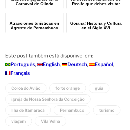
Carnaval de Olinda
Recife que debes visitar
Atracciones turísticas en
Goiana: Historia y Cultura
Agreste de Pernambuco
en el Siglo XVI
Este post também está disponível em:
Português
English
Deutsch
Español
Français
Coroa do Avião
forte orange
guia
igreja de Nossa Senhora da Conceição
Ilha de Itamaracá
Pernambuco
turismo
viagem
Vila Velha