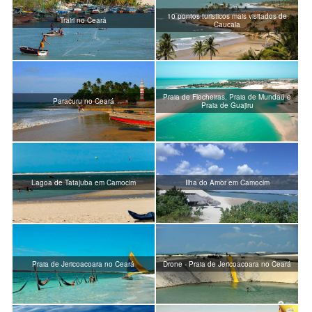
10 pontos turisticos mais visitados de
Trairi no Ceará
Caucaia
Praia de Flecheiras, Praia de Mundaú e
Paracuru no Ceará
Praia de Guajiru
Lagoa de Tatajuba em Camocim
Ilha do Amor em Camocim
Praia de Jericoacoara no Ceará
Drone - Praia de Jericoacoara no Ceará