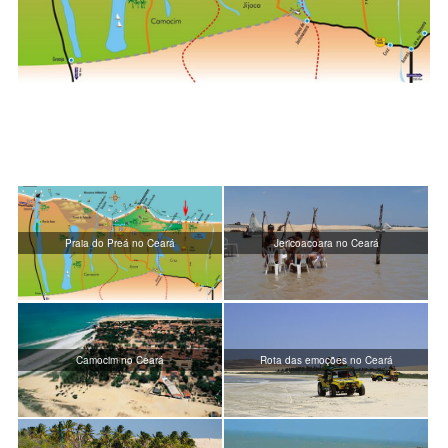
Praia do Preá no Ceará
Jericoacoara no Ceará
Camocim no Ceará
Rota das emoções no Ceará