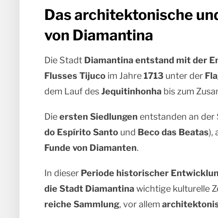
Das architektonische un
von Diamantina
Die Stadt
Diamantina
entstand mit der E
Flusses Tijuco
im Jahre
1713
unter der
Fl
dem Lauf des
Jequitinhonha
bis zum Zusa
Die
ersten Siedlungen
entstanden an der 
do Espírito Santo
und
Beco das Beatas
),
Funde von Diamanten
.
In dieser
Periode historischer Entwicklu
die Stadt
Diamantina
wichtige kulturelle 
reiche Sammlung
, vor allem
architektoni